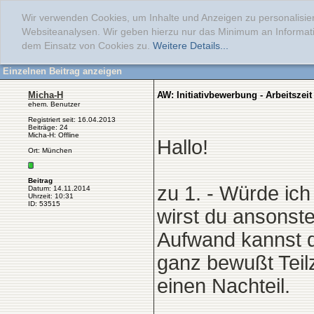
Wir verwenden Cookies, um Inhalte und Anzeigen zu personalisier
Websiteanalysen. Wir geben hierzu nur das Minimum an Informati
dem Einsatz von Cookies zu.
Weitere Details...
Einzelnen Beitrag anzeigen
Micha-H
AW: Initiativbewerbung - Arbeitszei
ehem. Benutzer
Registriert seit: 16.04.2013
Beiträge: 24
Micha-H: Offline
Hallo!
Ort: München
Beitrag
zu 1. - Würde ich
Datum: 14.11.2014
Uhrzeit: 10:31
ID: 53515
wirst du ansonst
Aufwand kannst du
ganz bewußt Teilz
einen Nachteil.