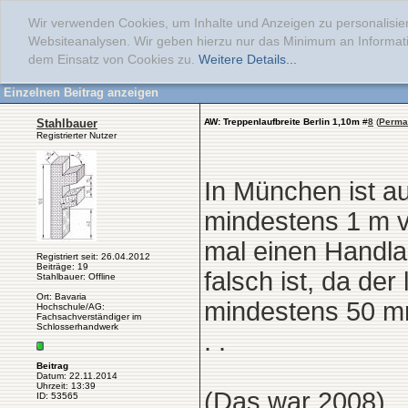
Wir verwenden Cookies, um Inhalte und Anzeigen zu personalisier
Websiteanalysen. Wir geben hierzu nur das Minimum an Informati
dem Einsatz von Cookies zu.
Weitere Details...
Einzelnen Beitrag anzeigen
Stahlbauer
AW: Treppenlaufbreite Berlin 1,10m
#
8
(
Perma
Registrierter Nutzer
In München ist a
mindestens 1 m v
mal einen Handla
Registriert seit: 26.04.2012
Beiträge: 19
falsch ist, da de
Stahlbauer: Offline
Ort: Bavaria
mindestens 50 mm 
Hochschule/AG:
Fachsachverständiger im
Schlosserhandwerk
. .
Beitrag
Datum: 22.11.2014
Uhrzeit: 13:39
(Das war 2008)
ID: 53565