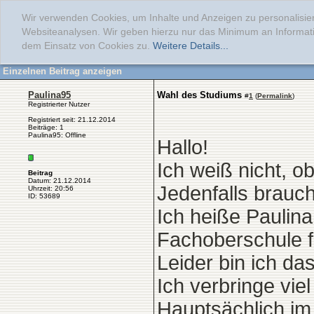
Wir verwenden Cookies, um Inhalte und Anzeigen zu personalisier
Websiteanalysen. Wir geben hierzu nur das Minimum an Informati
dem Einsatz von Cookies zu.
Weitere Details...
Einzelnen Beitrag anzeigen
Paulina95
Wahl des Studiums
#
1
(
Permalink
)
Registrierter Nutzer
Registriert seit: 21.12.2014
Beiträge: 1
Paulina95: Offline
Hallo!
Ich weiß nicht, ob 
Beitrag
Datum: 21.12.2014
Jedenfalls brauch
Uhrzeit: 20:56
ID: 53689
Ich heiße Paulina
Fachoberschule f
Leider bin ich da
Ich verbringe viel
Hauptsächlich im 