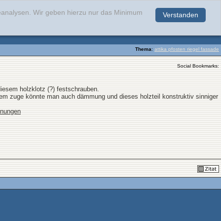
teanalysen. Wir geben hierzu nur das Minimum
Verstanden
.
Thema
:
attika pfosten riegel fassade
Social Bookmarks:
iesem holzklotz (?) festschrauben.
n dem zuge könnte man auch dämmung und dieses holzteil konstruktiv sinniger
hnungen