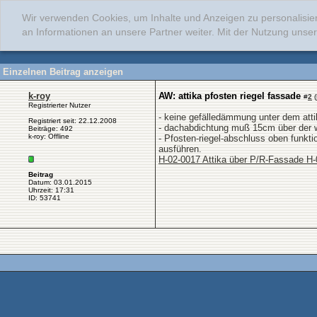
Wir verwenden Cookies, um Inhalte und Anzeigen zu personalisie
an Informationen an unsere Partner weiter. Mit der Nutzung uns
Einzelnen Beitrag anzeigen
k-roy
AW: attika pfosten riegel fassade
#
2
(
Registrierter Nutzer
- keine gefälledämmung unter dem atti
Registriert seit: 22.12.2008
- dachabdichtung muß 15cm über der w
Beiträge: 492
k-roy: Offline
- Pfosten-riegel-abschluss oben funkt
ausführen.
H-02-0017 Attika über P/R-Fassade H-
Beitrag
Datum: 03.01.2015
Uhrzeit: 17:31
ID: 53741