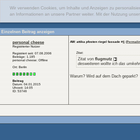
Wir verwenden Cookies, um Inhalte und Anzeigen zu personalisie
an Informationen an unsere Partner weiter. Mit der Nutzung uns
Einzelnen Beitrag anzeigen
personal cheese
AW: attika pfosten riegel fassade
#
6
(
Permali
Registrierter Nutzer
Zitat:
Registriert seit: 07.08.2006
Beiträge: 1.185
Zitat von
flugmutz
personal cheese: Offline
desweiteren wollte ich das umkeh
Ort: Berlin
Warum? Wird auf dem Dach geparkt?
Beitrag
Datum: 04.01.2015
Uhrzeit: 14:05
ID: 53746