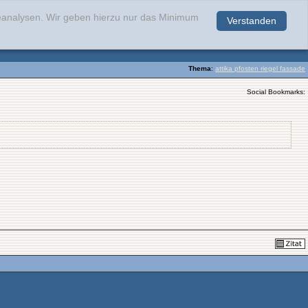
teanalysen. Wir geben hierzu nur das Minimum
Verstanden
.
Thema
:
attika pfosten riegel fassade
Social Bookmarks: