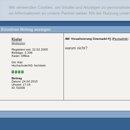
Wir verwenden Cookies, um Inhalte und Anzeigen zu personalisie
an Informationen an unsere Partner weiter. Mit der Nutzung uns
Einzelnen Beitrag anzeigen
Kieler
AW: Visualisierung Cinema4d
#
5
(
Permalink
)
Moderator
warum nicht?
Registriert seit: 22.02.2005
Beiträge: 2.336
Kieler: Offline
Ort: Kiel
Hochschule/AG: Architekt
Beitrag
Datum: 24.04.2015
Uhrzeit: 17:19
ID: 54308