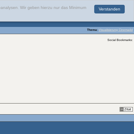
teanalysen. Wir geben hierzu nur das Minimum
Verstanden
.
Thema
:
Visualisierung Cinema4d
Social Bookmarks: