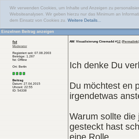
Wir verwenden Cookies, um Inhalte und Anzeigen zu personalisier
Websiteanalysen. Wir geben hierzu nur das Minimum an Informati
dem Einsatz von Cookies zu.
Weitere Details...
Einzelnen Beitrag anzeigen
fst
AW: Visualisierung Cinema4d
#
12
(
Permalink
)
Moderator
Registriert seit: 07.08.2003
Beiträge: 1.267
fst: Offline
Ich denke Du verl
Ort: Berlin
Beitrag
Du möchtest en p
Datum: 27.04.2015
Uhrzeit: 22:55
ID: 54338
irgendetwas anste
Warum sollte die 
gesteckt hast sch
eine Rolle.