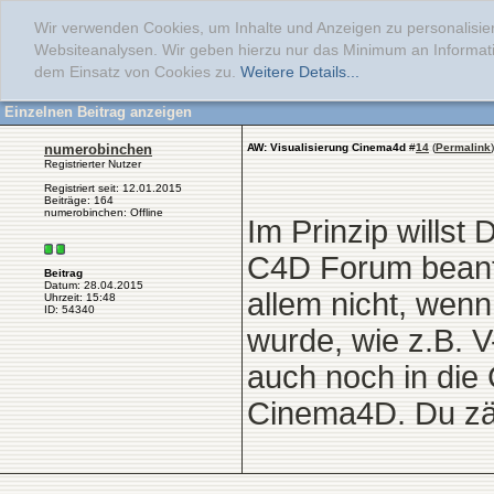
Wir verwenden Cookies, um Inhalte und Anzeigen zu personalisier
Websiteanalysen. Wir geben hierzu nur das Minimum an Informati
dem Einsatz von Cookies zu.
Weitere Details...
Einzelnen Beitrag anzeigen
numerobinchen
AW: Visualisierung Cinema4d
#
14
(
Permalink
)
Registrierter Nutzer
Registriert seit: 12.01.2015
Beiträge: 164
numerobinchen: Offline
Im Prinzip willst
C4D Forum beantwo
Beitrag
Datum: 28.04.2015
allem nicht, wen
Uhrzeit: 15:48
ID: 54340
wurde, wie z.B. 
auch noch in die 
Cinema4D. Du zäu