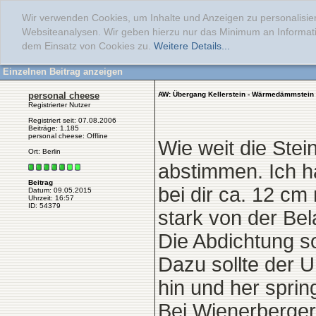
Wir verwenden Cookies, um Inhalte und Anzeigen zu personalisier
Websiteanalysen. Wir geben hierzu nur das Minimum an Informati
dem Einsatz von Cookies zu.
Weitere Details...
Einzelnen Beitrag anzeigen
personal cheese
AW: Übergang Kellerstein - Wärmedämmstein
Registrierter Nutzer
Registriert seit: 07.08.2006
Beiträge: 1.185
personal cheese: Offline
Wie weit die Stei
Ort: Berlin
abstimmen. Ich ha
Beitrag
bei dir ca. 12 cm
Datum: 09.05.2015
Uhrzeit: 16:57
ID: 54379
stark von der Bel
Die Abdichtung so
Dazu sollte der U
hin und her spring
Bei Wienerberger