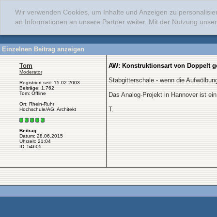
Wir verwenden Cookies, um Inhalte und Anzeigen zu personalisie
an Informationen an unsere Partner weiter. Mit der Nutzung uns
Einzelnen Beitrag anzeigen
Tom
AW: Konstruktionsart von Doppelt g
Moderator
Stabgitterschale - wenn die Aufwölbun
Registriert seit: 15.02.2003
Beiträge: 1.762
Tom: Offline
Das Analog-Projekt in Hannover ist ein
Ort: Rhein-Ruhr
T.
Hochschule/AG: Architekt
Beitrag
Datum: 28.06.2015
Uhrzeit: 21:04
ID: 54605