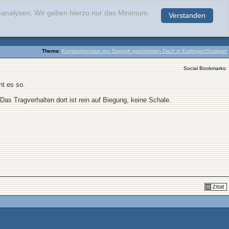
teanalysen. Wir geben hierzu nur das Minimum
Verstanden
.
Thema
:
Konstruktionsart von Doppelt gekrümmten Dach in Esslingen/Stuttgart
Social Bookmarks:
nt es so.
 Das Tragverhalten dort ist rein auf Biegung, keine Schale.