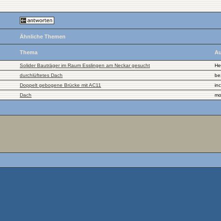
Ähnliche Themen
Thema
Au
Solider Bauträger im Raum Esslingen am Neckar gesucht
He
durchlüftetes Dach
be
Doppelt gebogene Brücke mit AC11
in
Dach
mo