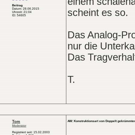
einem schalena
Beitrag
Datum: 28.06.2015
scheint es so.
Uhrzeit: 21:04
ID: 54605
Das Analog-Proj
nur die Unterka
Das Tragverhalt
T.
Tom
AW: Konstruktionsart von Doppelt gekrümmten
Moderator
Registriert seit: 15.02.2003