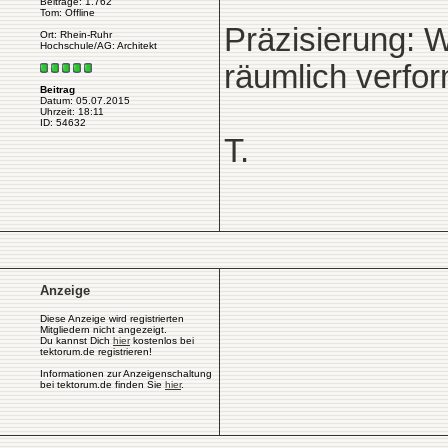
Beiträge: 1.762
Tom: Offline
Präzisierung: W
Ort: Rhein-Ruhr
Hochschule/AG: Architekt
räumlich verfor
Beitrag
Datum: 05.07.2015
Uhrzeit: 18:11
ID: 54632
T.
Anzeige
Diese Anzeige wird registrierten
Mitgliedern nicht angezeigt.
Du kannst Dich
hier
kostenlos bei
tektorum.de registrieren!
Informationen zur Anzeigenschaltung
bei tektorum.de finden Sie
hier
.