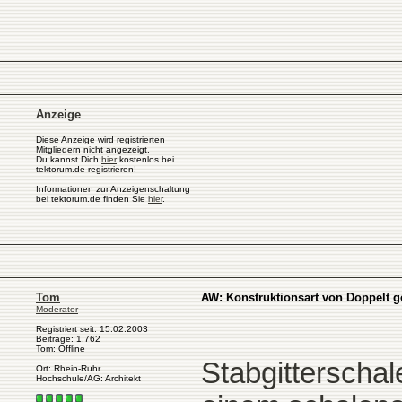
Anzeige
Diese Anzeige wird registrierten
Mitgliedern nicht angezeigt.
Du kannst Dich
hier
kostenlos bei
tektorum.de registrieren!
Informationen zur Anzeigenschaltung
bei tektorum.de finden Sie
hier
.
Tom
AW: Konstruktionsart von Doppelt g
Moderator
Registriert seit: 15.02.2003
Beiträge: 1.762
Tom: Offline
Stabgitterschal
Ort: Rhein-Ruhr
Hochschule/AG: Architekt