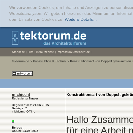
Wir verwenden Cookies, um Inhalte und Anzeigen zu personalisier
Websiteanalysen. Wir geben hierzu nur das Minimum an Informati
dem Einsatz von Cookies zu.
Weitere Details...
Startseite
|
Hilfe
|
Benutzerliste
|
Impressum/Datenschutz
|
tektorum.de
>
Konstruktion & Technik
> Konstruktionsart von Doppelt gekrümmten D
michicent
Konstruktionsart von Doppelt gekrü
Registrierter Nutzer
Registriert seit: 24.06.2015
Beiträge: 2
michicent: Offline
Hallo Zusamme
für eine Arbeit
Beitrag
Datum: 24.06.2015