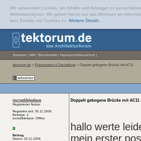
Wir verwenden Cookies, um Inhalte und Anzeigen zu personalisier
Websiteanalysen. Wir geben hierzu nur das Minimum an Informati
dem Einsatz von Cookies zu.
Weitere Details...
Startseite
|
Hilfe
|
Benutzerliste
|
Impressum/Datenschutz
|
tektorum.de
>
Präsentation & Darstellung
> Doppelt gebogene Brücke mit AC11
incredibledave
Doppelt gebogene Brücke mit AC11
Registrierter Nutzer
Registriert seit: 30.11.2006
Beiträge: 1
incredibledave: Offline
hallo werte le
mein erster pos
Beitrag
Datum: 25.11.2008