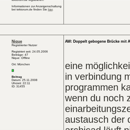
Informationen zur Anzeigenschaltung
bei tektorum.de finden Sie
hier
.
Nique
AW: Doppelt gebogene Brücke mit 
Registrierter Nutzer
Registriert seit: 24.05.2006
Beiträge: 47
Nique: Offline
eine möglichke
Ort: München
in verbindung m
Beitrag
Datum: 25.11.2008
Uhrzeit: 22:11
programmen kan
ID: 31455
wenn du noch z
einarbeitungsze
austausch der