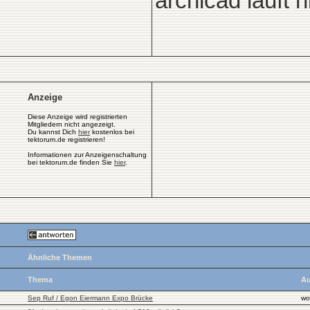
archicad läuft 
Anzeige
Diese Anzeige wird registrierten
Mitgliedern nicht angezeigt.
Du kannst Dich
hier
kostenlos bei
tektorum.de registrieren!
Informationen zur Anzeigenschaltung
bei tektorum.de finden Sie
hier
.
Ähnliche Themen
Thema
Au
Sep Ruf / Egon Eiermann Expo Brücke
wo