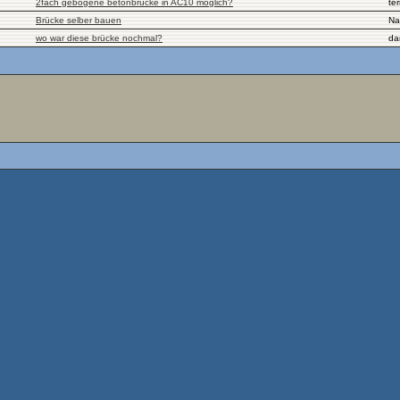
2fach gebogene betonbrücke in AC10 möglich?
te
Brücke selber bauen
Na
wo war diese brücke nochmal?
da