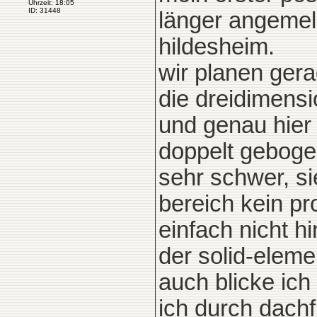
Uhrzeit: 18:05
ID: 31448
länger angemeld
hildesheim.
wir planen gera
die dreidimensi
und genau hier 
doppelt geboge
sehr schwer, si
bereich kein p
einfach nicht hi
der solid-eleme
auch blicke ich
ich durch dachf