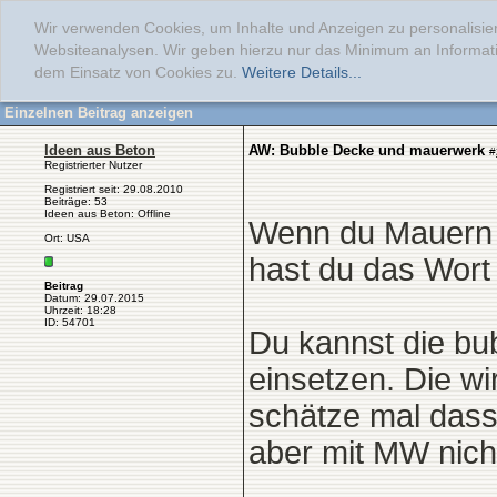
Wir verwenden Cookies, um Inhalte und Anzeigen zu personalisier
Websiteanalysen. Wir geben hierzu nur das Minimum an Informati
dem Einsatz von Cookies zu.
Weitere Details...
Einzelnen Beitrag anzeigen
Ideen aus Beton
AW: Bubble Decke und mauerwerk
#
Registrierter Nutzer
Registriert seit: 29.08.2010
Beiträge: 53
Ideen aus Beton: Offline
Wenn du Mauern u
Ort: USA
hast du das Wort
Beitrag
Datum: 29.07.2015
Uhrzeit: 18:28
ID: 54701
Du kannst die bu
einsetzen. Die wi
schätze mal dass
aber mit MW nich