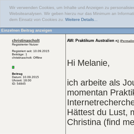
Wir verwenden Cookies, um Inhalte und Anzeigen zu personalisier
Websiteanalysen. Wir geben hierzu nur das Minimum an Informati
dem Einsatz von Cookies zu.
Weitere Details...
Einzelnen Beitrag anzeigen
christinascholt
AW: Praktikum Australien
#
2
(
Permali
Registrierter Nutzer
Registriert seit: 10.09.2015
Beiträge: 1
christinascholt: Offline
Hi Melanie,
Beitrag
Datum: 10.09.2015
ich arbeite als J
Uhrzeit: 18:00
ID: 54845
momentan Praktik
Internetrecherche
Hättest du Lust, 
Christina (find m