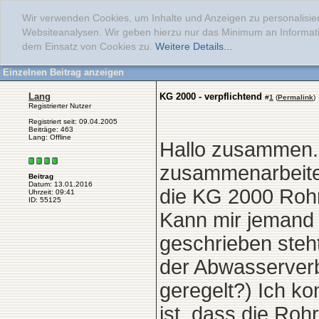
Wir verwenden Cookies, um Inhalte und Anzeigen zu personalisier
Websiteanalysen. Wir geben hierzu nur das Minimum an Informati
dem Einsatz von Cookies zu.
Weitere Details...
Einzelnen Beitrag anzeigen
Lang
KG 2000 - verpflichtend
#
1
(
Permalink
)
Registrierter Nutzer
Registriert seit: 09.04.2005
Beiträge: 463
Lang: Offline
Hallo zusammen. E
zusammenarbeiten
Beitrag
Datum: 13.01.2016
die KG 2000 Rohr
Uhrzeit: 09:41
ID: 55125
Kann mir jemand 
geschrieben steht
der Abwasserverb
geregelt?) Ich ko
ist, dass die Ro