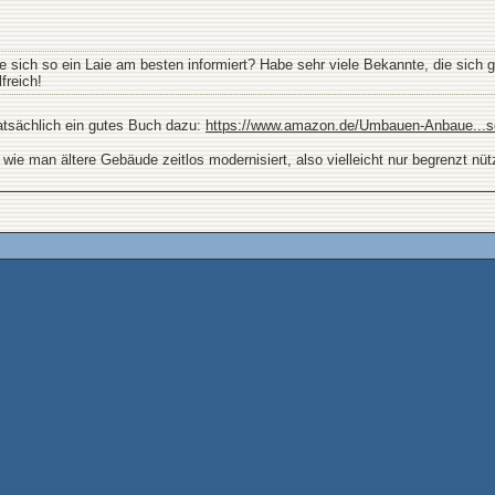
e sich so ein Laie am besten informiert? Habe sehr viele Bekannte, die sich 
freich!
atsächlich ein gutes Buch dazu:
https://www.amazon.de/Umbauen-Anbaue...se
wie man ältere Gebäude zeitlos modernisiert, also vielleicht nur begrenzt nütz