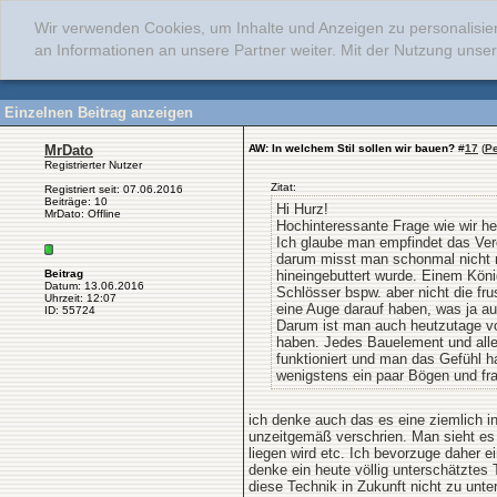
Wir verwenden Cookies, um Inhalte und Anzeigen zu personalisie
an Informationen an unsere Partner weiter. Mit der Nutzung uns
Einzelnen Beitrag anzeigen
MrDato
AW: In welchem Stil sollen wir bauen?
#
17
(
P
Registrierter Nutzer
Zitat:
Registriert seit: 07.06.2016
Beiträge: 10
Hi Hurz!
MrDato: Offline
Hochinteressante Frage wie wir he
Ich glaube man empfindet das Verg
darum misst man schonmal nicht n
Beitrag
hineingebuttert wurde. Einem König
Datum: 13.06.2016
Schlösser bspw. aber nicht die fr
Uhrzeit: 12:07
eine Auge darauf haben, was ja auc
ID: 55724
Darum ist man auch heutzutage vo
haben. Jedes Bauelement und alle
funktioniert und man das Gefühl h
wenigstens ein paar Bögen und frag
ich denke auch das es eine ziemlich i
unzeitgemäß verschrien. Man sieht es a
liegen wird etc. Ich bevorzuge daher e
denke ein heute völlig unterschätzte
diese Technik in Zukunft nicht zu un