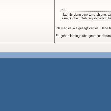
Zitat:
Habt ihr denn eine Empfehlung, wi
eine Buchempfehlung sicherlich hil
Ich mag es wie gesagt Zeitlos. Habe t
Es geht allerdings übergeordnet darum 