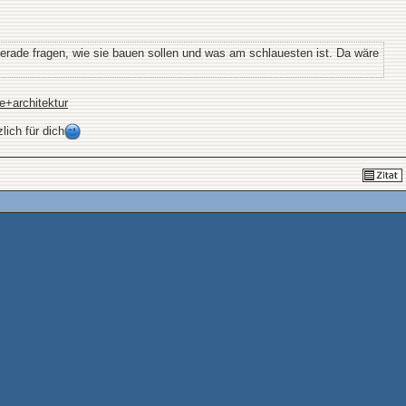
gerade fragen, wie sie bauen sollen und was am schlauesten ist. Da wäre
+architektur
lich für dich