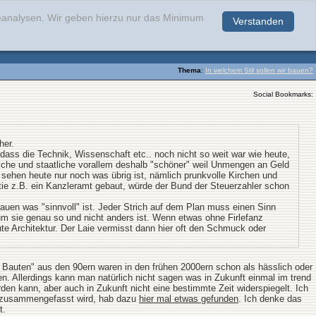
teanalysen. Wir geben hierzu nur das Minimum
Verstanden
.
Thema
:
In welchem Stil sollen wir bauen?
Social Bookmarks:
her.
dass die Technik, Wissenschaft etc.. noch nicht so weit war wie heute,
iche und staatliche vorallem deshalb "schöner" weil Unmengen an Geld
r sehen heute nur noch was übrig ist, nämlich prunkvolle Kirchen und
atie z.B. ein Kanzleramt gebaut, würde der Bund der Steuerzahler schon
en was "sinnvoll" ist. Jeder Strich auf dem Plan muss einen Sinn
m sie genau so und nicht anders ist. Wenn etwas ohne Firlefanz
ute Architektur. Der Laie vermisst dann hier oft den Schmuck oder
e Bauten" aus den 90ern waren in den frühen 2000ern schon als hässlich oder
en. Allerdings kann man natürlich nicht sagen was in Zukunft einmal im trend
rden kann, aber auch in Zukunft nicht eine bestimmte Zeit widerspiegelt. Ich
me zusammengefasst wird, hab dazu
hier mal etwas gefunden
. Ich denke das
t.