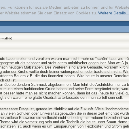
ren, Funktionen für soziale Medien anbieten zu können und für Websi
erer Website stimmen Sie dem Einsatz von Cookies zu.
Weitere Details..
ermalink
)
ute bauen sollen und vorallem warum man nicht mehr so "schön" baut wie frü
angene oft als schöner und steht altem unkritischer gegenüber. Man weiß ja 
ach heutigen Maßstäben. Des Weiteren sind ältere Gebäude, vorallem kirchl
 oder der Kirche wollte doch keiner widersprechen oder traute sich nicht. Wi
ustrierten Bauern z.B. die das finanziert haben. Wird heute in unserer Demokr
h gut ist.
n überbordendem Schmuck abgekommen. Man lehrt die Architekten nur zu bau
s muss einen funktionalen Grund haben und seine Form begründet sein, waru
at besser hätte man es nicht machen können, dann ist das (heute für viele) g
t sich warum eine glatte Quadratrasterfassade denn nun so toll sein soll.
nteressante Frage ist, gerade im Hinblick auf die Zukunft. Viele "hochmodern
n vielen Schulen oder Universitätsgebäuden die in dieser zeit errichtet wurd
ine zeitlose Bauweise die vielleicht nicht unbedingt als mdoern bezeichnet we
s Thema wird die vernetzung sein und die Technik die heute unter Smart Ho
terschätzen ist, auch wenn es um Einsparungen von Heizkosten und Strom geh