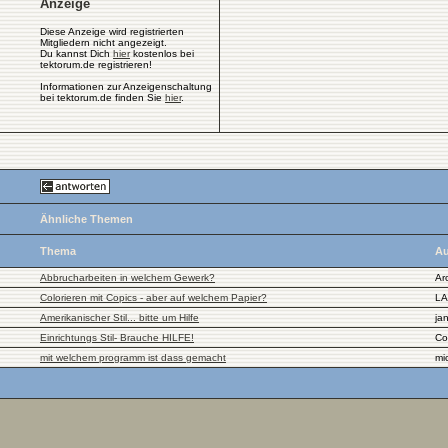
Anzeige
Diese Anzeige wird registrierten
Mitgliedern nicht angezeigt.
Du kannst Dich
hier
kostenlos bei
tektorum.de registrieren!
Informationen zur Anzeigenschaltung
bei tektorum.de finden Sie
hier
.
Ähnliche Themen
Thema
Au
Abbrucharbeiten in welchem Gewerk?
Ar
Colorieren mit Copics - aber auf welchem Papier?
LA
Amerikanischer Stil... bitte um Hilfe
ja
Einrichtungs Stil- Brauche HILFE!
Co
mit welchem programm ist dass gemacht
mi