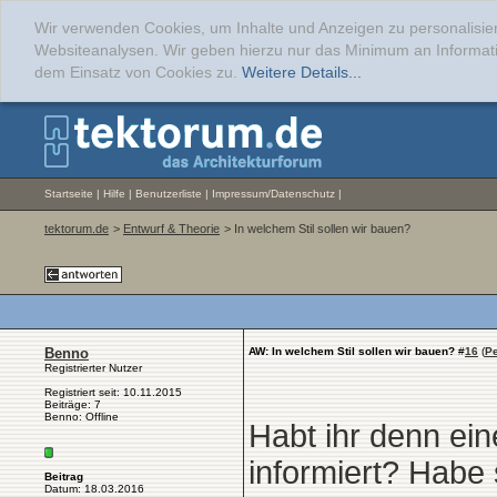
Wir verwenden Cookies, um Inhalte und Anzeigen zu personalisier
Websiteanalysen. Wir geben hierzu nur das Minimum an Informati
dem Einsatz von Cookies zu.
Weitere Details...
Startseite
|
Hilfe
|
Benutzerliste
|
Impressum/Datenschutz
|
tektorum.de
>
Entwurf & Theorie
> In welchem Stil sollen wir bauen?
Benno
AW: In welchem Stil sollen wir bauen?
#
16
(
P
Registrierter Nutzer
Registriert seit: 10.11.2015
Beiträge: 7
Benno: Offline
Habt ihr denn ei
informiert? Habe 
Beitrag
Datum: 18.03.2016