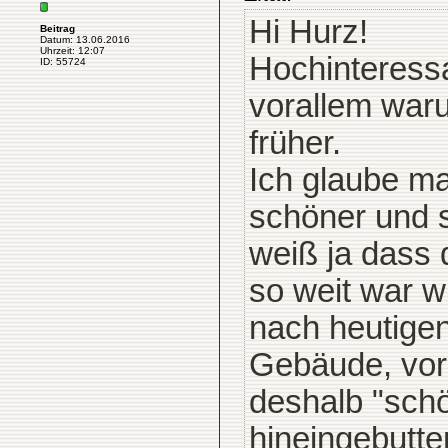
Hi Hurz!
Beitrag
Datum: 13.06.2016
Uhrzeit: 12:07
Hochinteressa
ID: 55724
vorallem war
früher.
Ich glaube ma
schöner und s
weiß ja dass 
so weit war w
nach heutigen
Gebäude, vora
deshalb "sch
hineingebutte