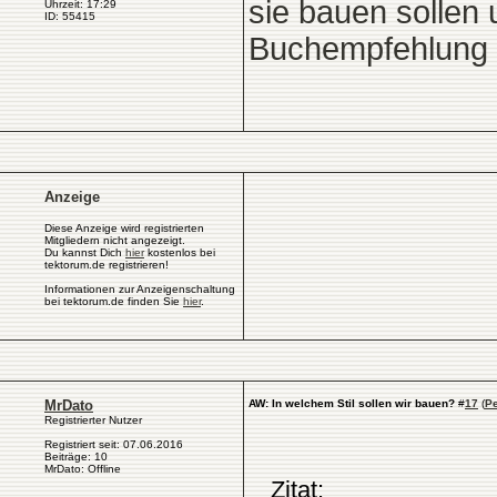
sie bauen sollen
Uhrzeit: 17:29
ID: 55415
Buchempfehlung si
Anzeige
Diese Anzeige wird registrierten
Mitgliedern nicht angezeigt.
Du kannst Dich
hier
kostenlos bei
tektorum.de registrieren!
Informationen zur Anzeigenschaltung
bei tektorum.de finden Sie
hier
.
MrDato
AW: In welchem Stil sollen wir bauen?
#
17
(
P
Registrierter Nutzer
Registriert seit: 07.06.2016
Beiträge: 10
MrDato: Offline
Zitat: