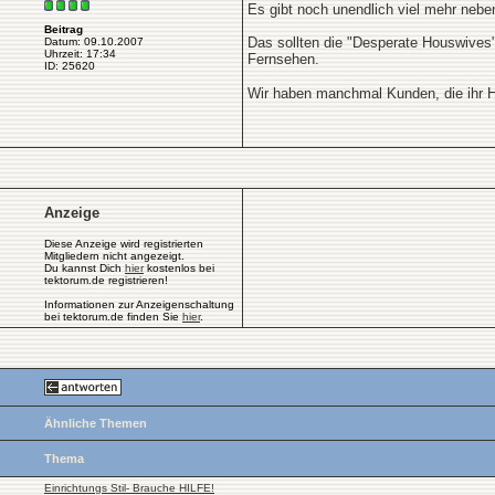
Es gibt noch unendlich viel mehr neben
Beitrag
Das sollten die "Desperate Houswives"
Datum: 09.10.2007
Uhrzeit: 17:34
Fernsehen.
ID: 25620
Wir haben manchmal Kunden, die ihr H
Anzeige
Diese Anzeige wird registrierten
Mitgliedern nicht angezeigt.
Du kannst Dich
hier
kostenlos bei
tektorum.de registrieren!
Informationen zur Anzeigenschaltung
bei tektorum.de finden Sie
hier
.
Ähnliche Themen
Thema
Einrichtungs Stil- Brauche HILFE!