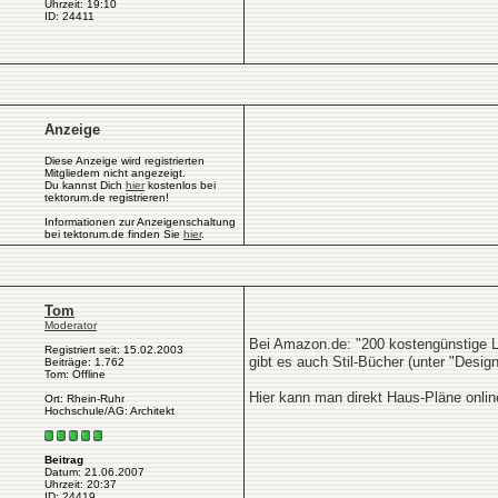
Uhrzeit: 19:10
ID: 24411
Anzeige
Diese Anzeige wird registrierten
Mitgliedern nicht angezeigt.
Du kannst Dich
hier
kostenlos bei
tektorum.de registrieren!
Informationen zur Anzeigenschaltung
bei tektorum.de finden Sie
hier
.
Tom
Moderator
Bei Amazon.de: "200 kostengünstige L
Registriert seit: 15.02.2003
gibt es auch Stil-Bücher (unter "Design
Beiträge: 1.762
Tom: Offline
Hier kann man direkt Haus-Pläne onlin
Ort: Rhein-Ruhr
Hochschule/AG: Architekt
Beitrag
Datum: 21.06.2007
Uhrzeit: 20:37
ID: 24419