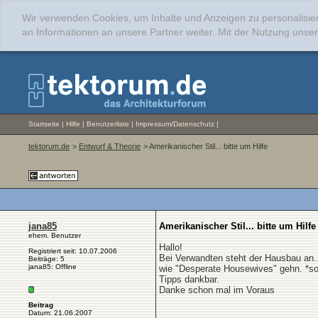
Wir verwenden Cookies, um Inhalte und Anzeigen zu personalisie
an Informationen an unsere Partner weiter. Mit der Nutzung uns
Startseite
|
Hilfe
|
Benutzerliste
|
Impressum/Datenschutz
|
tektorum.de
>
Entwurf & Theorie
> Amerikanischer Stil... bitte um Hilfe
jana85
Amerikanischer Stil... bitte um Hilfe
ehem. Benutzer
Hallo!
Registriert seit: 10.07.2006
Bei Verwandten steht der Hausbau an.
Beiträge: 5
jana85: Offline
wie "Desperate Housewives" gehn. *sorr
Tipps dankbar.
Danke schon mal im Voraus
Beitrag
Datum: 21.06.2007