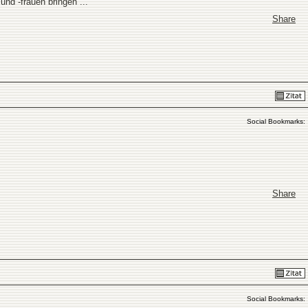
und -frauen bringen ...
Share
Social Bookmarks:
Share
Social Bookmarks: