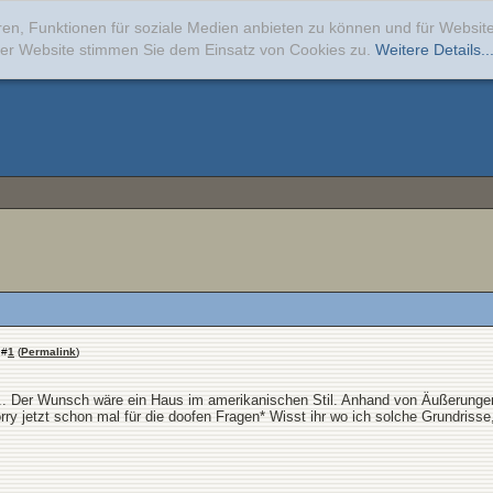
ren, Funktionen für soziale Medien anbieten zu können und für Websi
erer Website stimmen Sie dem Einsatz von Cookies zu.
Weitere Details..
#
1
(
Permalink
)
.. Der Wunsch wäre ein Haus im amerikanischen Stil. Anhand von Äußerungen 
y jetzt schon mal für die doofen Fragen* Wisst ihr wo ich solche Grundrisse,