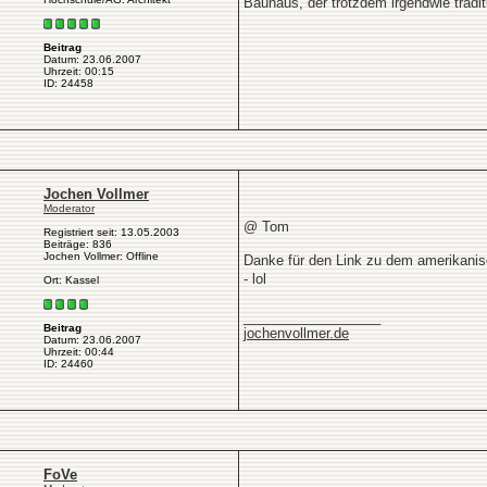
Bauhaus, der trotzdem irgendwie tradit
Beitrag
Datum: 23.06.2007
Uhrzeit: 00:15
ID: 24458
Jochen Vollmer
Moderator
@ Tom
Registriert seit: 13.05.2003
Beiträge: 836
Jochen Vollmer: Offline
Danke für den Link zu dem amerikanis
- lol
Ort: Kassel
__________________
Beitrag
jochenvollmer.de
Datum: 23.06.2007
Uhrzeit: 00:44
ID: 24460
FoVe