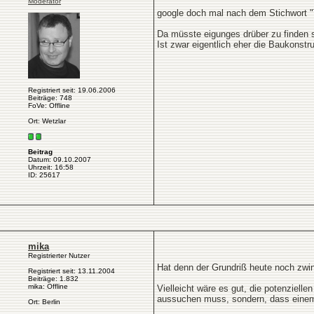
Moderator
google doch mal nach dem Stichwort 
Da müsste eigunges drüber zu finden s
Ist zwar eigentlich eher die Baukonstr
Registriert seit: 19.06.2006
Beiträge: 748
FoVe: Offline
Ort: Wetzlar
Beitrag
Datum: 09.10.2007
Uhrzeit: 16:58
ID: 25617
mika
Registrierter Nutzer
Hat denn der Grundriß heute noch zwi
Registriert seit: 13.11.2004
Beiträge: 1.832
mika: Offline
Vielleicht wäre es gut, die potenziel
aussuchen muss, sondern, dass einem 
Ort: Berlin