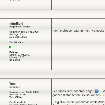
mindfield
Registrierter Nutzer
mein professor sagt immer: ' vergesst 
Registriert seit: 14.01.2005
Beiträge: 33
mindfield: Offline
Ort: Würzburg
Beitrag
Datum: 22.06.2007
Uhrzeit: 23:45
ID: 24454
Tom
Moderator
Gut, dass Du's nochmal sagst
... 
Registriert seit: 15.02.2003
Beiträge: 1.762
ganzen historischen US-Bauweisen. Viel
Tom: Offline
Es gibt auch die geschmackvolle Abtei
Ort: Rhein-Ruhr
Hochschule/AG: Architekt