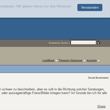
teanalysen. Wir geben hierzu nur das Minimum
Verstanden
.
Erweiterte Suche
|
LinkBack
Themen-Optionen
Ansicht
Social Bookmarks:
schwer zu beschreiben, aber es soll in die Richtung solcher Sendungen,
 oder aussagekräftige Fotos/Bilder kriegen kann? Im Grunde bin ich für alle
Share