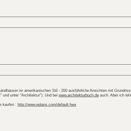
andhäuser im amerikanischen Stil - 200 ausführliche Ansichten mit Grundris
" und unter "Architektur"). Und bei
www.architekturbuch.de
auch. Aber ich leh
e kaufen :
http://www.eplans.com/default.hwx