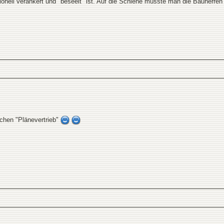
ionell verankert und "beseelt" ist. Auf die Schiene müsste man die Bauherren 
chen "Plänevertrieb"