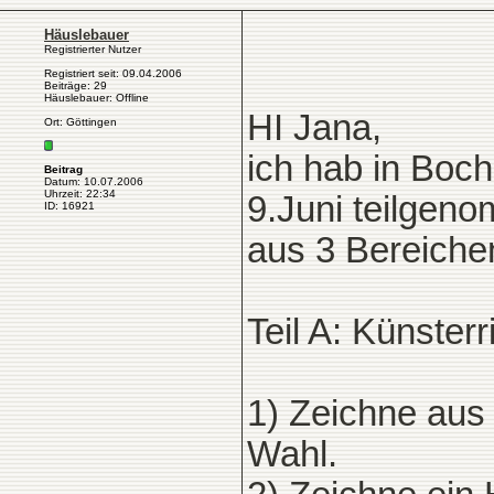
Häuslebauer
Registrierter Nutzer
Registriert seit: 09.04.2006
Beiträge: 29
Häuslebauer: Offline
HI Jana,
Ort: Göttingen
ich hab in Boc
Beitrag
Datum: 10.07.2006
Uhrzeit: 22:34
9.Juni teilgen
ID: 16921
aus 3 Bereiche
Teil A: Künsterr
1) Zeichne aus
Wahl.