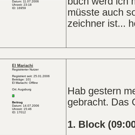
buch werd ich m
Datum: 11.07.2006
Uhrzeit: 23:18
ID: 16959
müsste auch so
zeichner ist... 
El Mariachi
Registrierter Nutzer
Registriert seit: 25.01.2006
Beiträge: 101
El Mariachi: Offline
Hab gestern me
Ort: Augsburg
gebracht. Das G
Beitrag
Datum: 14.07.2006
Uhrzeit: 15:46
ID: 17012
1. Block (09:00