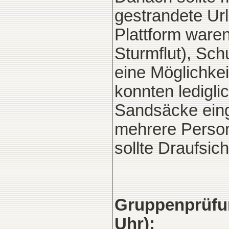
gestrandete Ur
Plattform ware
Sturmflut), Sc
eine Möglichkeit
konnten ledigli
Sandsäcke eing
mehrere Person
sollte Draufsic
Gruppenprüfung
Uhr):