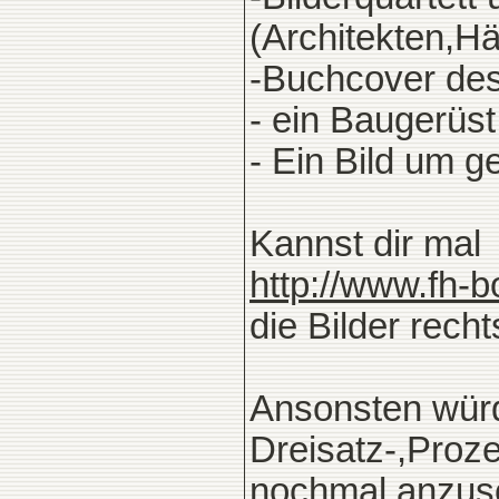
(Architekten,Häu
-Buchcover de
- ein Baugerüs
- Ein Bild um 
Kannst dir mal
http://www.fh-b
die Bilder rech
Ansonsten würd
Dreisatz-,Proz
nochmal anzusc