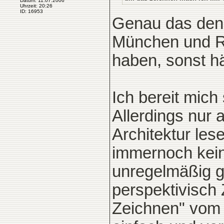
Datum: 11.07.2006
Uhrzeit: 20:26
ID: 16953
Genau das denk
München und R
haben, sonst h
Ich bereit mich 
Allerdings nur 
Architektur les
immernoch kein
unregelmäßig g
perspektivisch 
Zeichnen" vom U