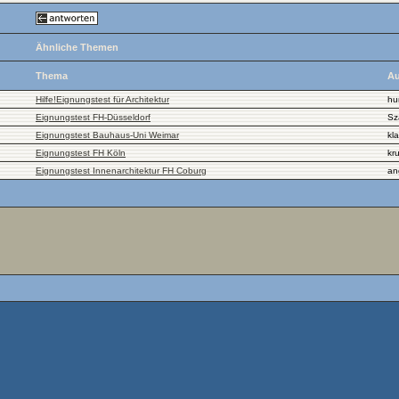
Ähnliche Themen
Thema
Au
Hilfe!Eignungstest für Architektur
hu
Eignungstest FH-Düsseldorf
Sz
Eignungstest Bauhaus-Uni Weimar
kl
Eignungstest FH Köln
kru
Eignungstest Innenarchitektur FH Coburg
an