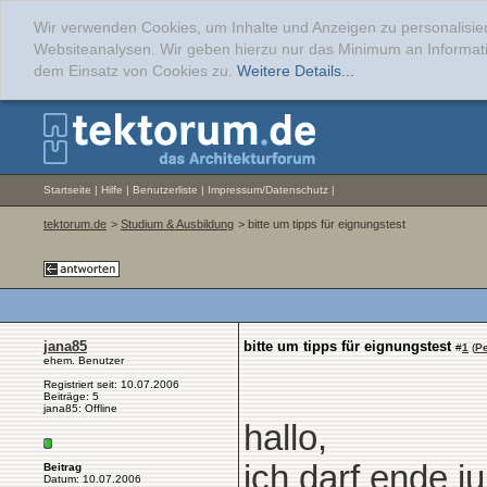
Wir verwenden Cookies, um Inhalte und Anzeigen zu personalisier
Websiteanalysen. Wir geben hierzu nur das Minimum an Informati
dem Einsatz von Cookies zu.
Weitere Details...
Startseite
|
Hilfe
|
Benutzerliste
|
Impressum/Datenschutz
|
tektorum.de
>
Studium & Ausbildung
> bitte um tipps für eignungstest
jana85
bitte um tipps für eignungstest
#
1
(
P
ehem. Benutzer
Registriert seit: 10.07.2006
Beiträge: 5
jana85: Offline
hallo,
ich darf ende j
Beitrag
Datum: 10.07.2006