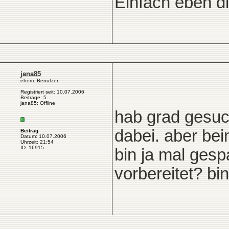
Einfach eben d
jana85
ehem. Benutzer
Registriert seit: 10.07.2006
Beiträge: 5
jana85: Offline
hab grad gesuch
dabei. aber beim
Beitrag
Datum: 10.07.2006
Uhrzeit: 21:54
ID: 16915
bin ja mal gesp
vorbereitet? bi