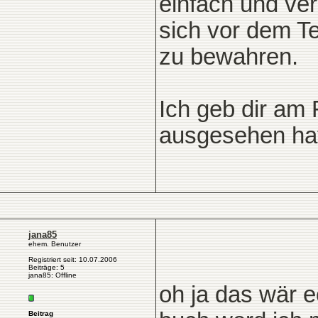
einfach und ver
sich vor dem T
zu bewahren.
Ich geb dir am 
ausgesehen ha
jana85
ehem. Benutzer
Registriert seit: 10.07.2006
Beiträge: 5
jana85: Offline
oh ja das wär e
Beitrag