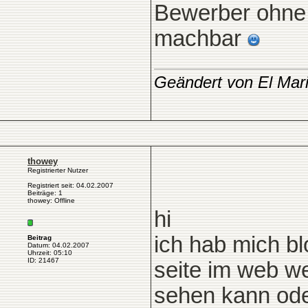
Bewerber ohne 
machbar
Geändert von El Mar
thowey
Registrierter Nutzer
Registriert seit: 04.02.2007
Beiträge: 1
thowey: Offline
hi
ich hab mich b
Beitrag
Datum: 04.02.2007
Uhrzeit: 05:10
ID: 21467
seite im web we
sehen kann ode