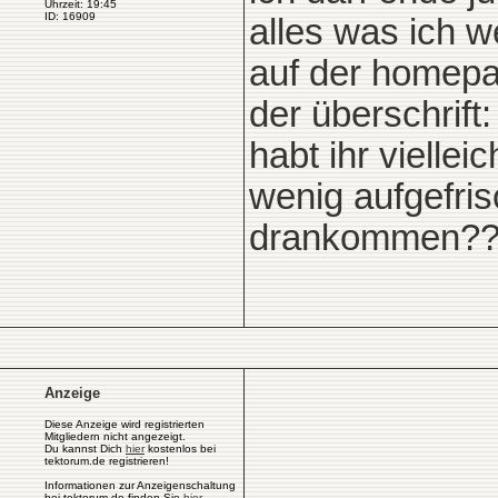
Uhrzeit: 19:45
ID: 16909
alles was ich we
auf der homepa
der überschrift:
habt ihr vielle
wenig aufgefri
drankommen?
Anzeige
Diese Anzeige wird registrierten
Mitgliedern nicht angezeigt.
Du kannst Dich
hier
kostenlos bei
tektorum.de registrieren!
Informationen zur Anzeigenschaltung
bei tektorum.de finden Sie
hier
.