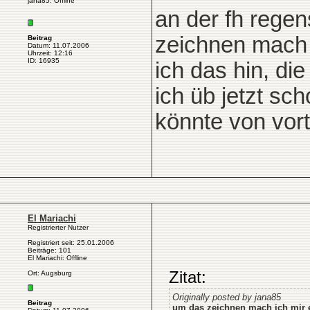
jana85: Offline
an der fh rege
zeichnen mach i
Beitrag
Datum: 11.07.2006
Uhrzeit: 12:16
ID: 16935
ich das hin, die
ich üb jetzt sc
könnte von vort
El Mariachi
Registrierter Nutzer
Registriert seit: 25.01.2006
Beiträge: 101
El Mariachi: Offline
Zitat:
Ort: Augsburg
Originally posted by jana85
Beitrag
um das zeichnen mach ich mir ei