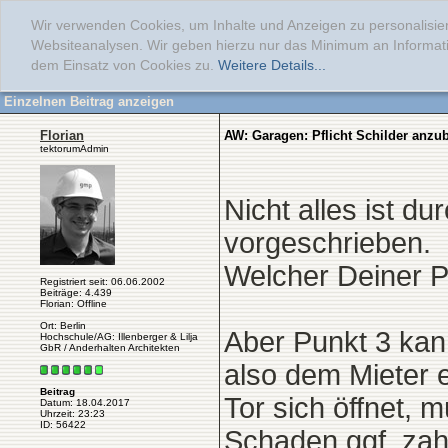
Wir verwenden Cookies, um Inhalte und Anzeigen zu personalisier
Websiteanalysen. Wir geben hierzu nur das Minimum an Informati
dem Einsatz von Cookies zu.
Weitere Details...
Einzelnen Beitrag anzeigen
Florian
AW: Garagen: Pflicht Schilder anzu
tektorumAdmin
Nicht alles ist 
vorgeschrieben.
Welcher Deiner Pr
Registriert seit: 06.06.2002
Beiträge: 4.439
Florian: Offline
Ort: Berlin
Aber Punkt 3 kan
Hochschule/AG: Illenberger & Lilja
GbR / Anderhalten Architekten
also dem Mieter e
Beitrag
Tor sich öffnet,
Datum: 18.04.2017
Uhrzeit: 23:23
ID: 56422
Schaden ggf. zahl