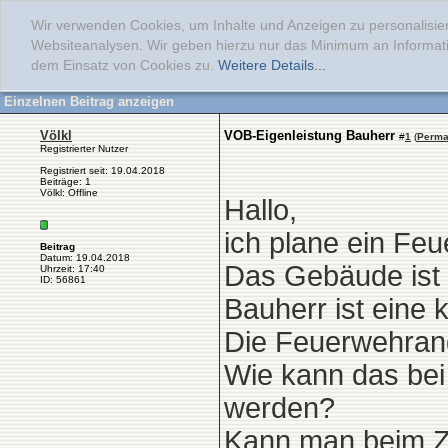
Wir verwenden Cookies, um Inhalte und Anzeigen zu personalisier
Websiteanalysen. Wir geben hierzu nur das Minimum an Informati
dem Einsatz von Cookies zu.
Weitere Details...
Einzelnen Beitrag anzeigen
Völkl
VOB-Eigenleistung Bauherr
#
1
(
Perma
Registrierter Nutzer
Registriert seit: 19.04.2018
Beiträge: 1
Völkl: Offline
Hallo,
ich plane ein Feu
Beitrag
Datum: 19.04.2018
Das Gebäude ist 
Uhrzeit: 17:40
ID: 56861
Bauherr ist eine 
Die Feuerwehrang
Wie kann das bei 
werden?
Kann man beim Zi