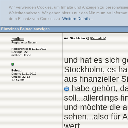
Wir verwenden Cookies, um Inhalte und Anzeigen zu personalisier
Websiteanalysen. Wir geben hierzu nur das Minimum an Informati
dem Einsatz von Cookies zu.
Weitere Details...
Einzelnen Beitrag anzeigen
malbec
AW: Stockholm
#
3
(
Permalink
)
Registrierter Nutzer
Registriert seit: 11.11.2019
Beiträge: 22
malbec: Offline
und hat es sich g
Stockholm, es ha
Beitrag
Datum: 11.11.2019
aus finanzieller 
Uhrzeit: 22:13
ID: 57295
habe gehört, da
soll...allerdings 
und möchte die a
sehen...also für A
wert.