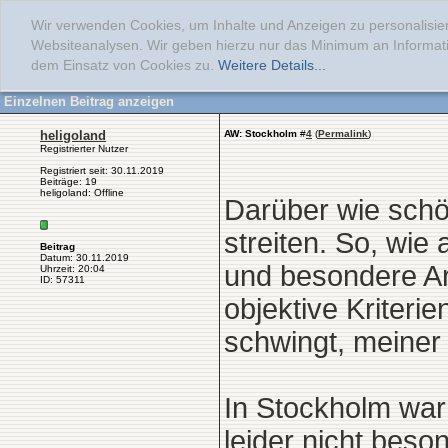
Wir verwenden Cookies, um Inhalte und Anzeigen zu personalisier
Websiteanalysen. Wir geben hierzu nur das Minimum an Informati
dem Einsatz von Cookies zu.
Weitere Details...
Einzelnen Beitrag anzeigen
heligoland
AW: Stockholm
#
4
(
Permalink
)
Registrierter Nutzer
Registriert seit: 30.11.2019
Beiträge: 19
heligoland: Offline
Darüber wie schö
streiten. So, wie
Beitrag
Datum: 30.11.2019
und besondere Arc
Uhrzeit: 20:04
ID: 57311
objektive Kriter
schwingt, meiner
In Stockholm war 
leider nicht beso