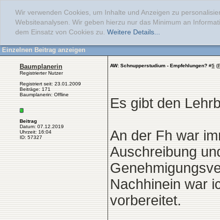
Wir verwenden Cookies, um Inhalte und Anzeigen zu personalisier
Websiteanalysen. Wir geben hierzu nur das Minimum an Informati
dem Einsatz von Cookies zu.
Weitere Details...
Einzelnen Beitrag anzeigen
Baumplanerin
AW: Schnupperstudium - Empfehlungen?
#
5
(
Registrierter Nutzer
Registriert seit: 23.01.2009
Beiträge: 171
Baumplanerin: Offline
Es gibt den Lehrb
Beitrag
Datum: 07.12.2019
An der Fh war im
Uhrzeit: 16:04
ID: 57327
Auschreibung un
Genehmigungsverf
Nachhinein war i
vorbereitet.