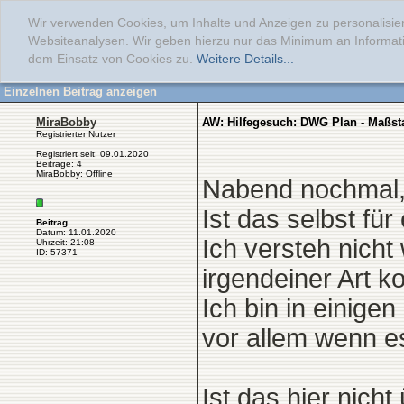
Wir verwenden Cookies, um Inhalte und Anzeigen zu personalisier
Websiteanalysen. Wir geben hierzu nur das Minimum an Informati
dem Einsatz von Cookies zu.
Weitere Details...
Einzelnen Beitrag anzeigen
MiraBobby
AW: Hilfegesuch: DWG Plan - Maßst
Registrierter Nutzer
Registriert seit: 09.01.2020
Beiträge: 4
MiraBobby: Offline
Nabend nochmal
Ist das selbst fü
Beitrag
Datum: 11.01.2020
Ich versteh nicht 
Uhrzeit: 21:08
ID: 57371
irgendeiner Art 
Ich bin in einige
vor allem wenn es 
Ist das hier nich