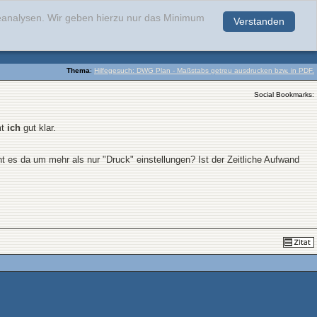
teanalysen. Wir geben hierzu nur das Minimum
Verstanden
.
Thema
:
Hilfegesuch: DWG Plan - Maßstabs getreu ausdrucken bzw. in PDF.
Social Bookmarks:
mt
ich
gut klar.
ht es da um mehr als nur "Druck" einstellungen? Ist der Zeitliche Aufwand