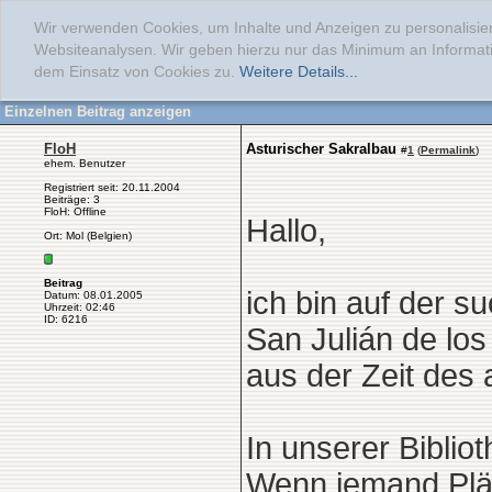
Wir verwenden Cookies, um Inhalte und Anzeigen zu personalisier
Websiteanalysen. Wir geben hierzu nur das Minimum an Informati
dem Einsatz von Cookies zu.
Weitere Details...
Einzelnen Beitrag anzeigen
FloH
Asturischer Sakralbau
#
1
(
Permalink
)
ehem. Benutzer
Registriert seit: 20.11.2004
Beiträge: 3
FloH: Offline
Hallo,
Ort: Mol (Belgien)
Beitrag
ich bin auf der 
Datum: 08.01.2005
Uhrzeit: 02:46
ID: 6216
San Julián de lo
aus der Zeit des 
In unserer Bibliot
Wenn jemand Pläne