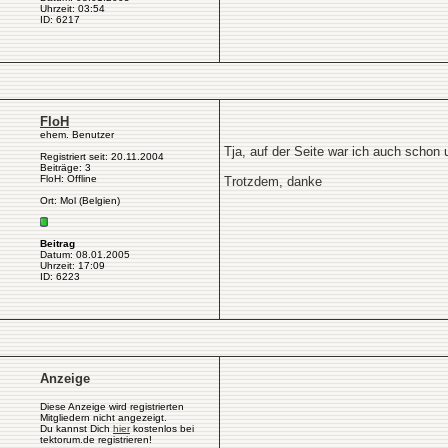
Uhrzeit: 03:54
ID: 6217
FloH
ehem. Benutzer
Tja, auf der Seite war ich auch schon u
Registriert seit: 20.11.2004
Beiträge: 3
FloH: Offline
Trotzdem, danke
Ort: Mol (Belgien)
Beitrag
Datum: 08.01.2005
Uhrzeit: 17:09
ID: 6223
Anzeige
Diese Anzeige wird registrierten
Mitgliedern nicht angezeigt.
Du kannst Dich
hier
kostenlos bei
tektorum.de registrieren!