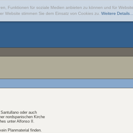
ren, Funktionen für soziale Medien anbieten zu können und für Websi
erer Website stimmen Sie dem Einsatz von Cookies zu.
Weitere Details..
 Santullano oder auch
iner nordspanischen Kirche
hes unter Alfonso II.
 kein Planmaterial finden.