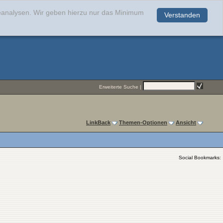
teanalysen. Wir geben hierzu nur das Minimum
Verstanden
.
Erweiterte Suche
|
LinkBack
Themen-Optionen
Ansicht
Social Bookmarks: