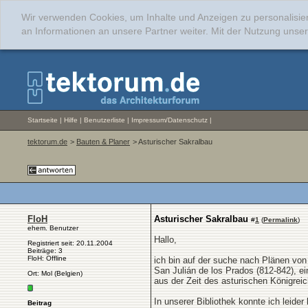
Wir verwenden Cookies, um Inhalte und Anzeigen zu personalisie
an Informationen an unsere Partner weiter. Mit der Nutzung uns
Startseite
|
Hilfe
|
Benutzerliste
|
Impressum/Datenschutz
|
tektorum.de
>
Bauten & Planer
> Asturischer Sakralbau
FloH
Asturischer Sakralbau
#
1
(
Permalink
)
ehem. Benutzer
Hallo,
Registriert seit: 20.11.2004
Beiträge: 3
FloH: Offline
ich bin auf der suche nach Plänen von
San Julián de los Prados (812-842), e
Ort: Mol (Belgien)
aus der Zeit des asturischen Königreic
In unserer Bibliothek konnte ich leider
Beitrag