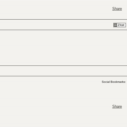
Share
Social Bookmarks:
Share