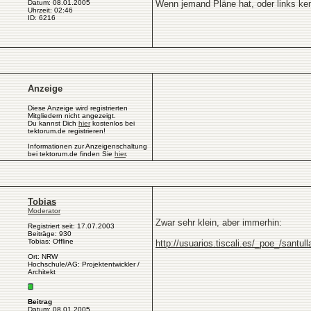
Datum: 08.01.2005
Wenn jemand Pläne hat, oder links kenn
Uhrzeit: 02:46
ID: 6216
Anzeige
Diese Anzeige wird registrierten
Mitgliedern nicht angezeigt.
Du kannst Dich
hier
kostenlos bei
tektorum.de registrieren!
Informationen zur Anzeigenschaltung
bei tektorum.de finden Sie
hier
.
Tobias
Moderator
Zwar sehr klein, aber immerhin:
Registriert seit: 17.07.2003
Beiträge: 930
Tobias: Offline
http://usuarios.tiscali.es/_poe_/santul
Ort: NRW
Hochschule/AG: Projektentwickler /
Architekt
Beitrag
Datum: 08.01.2005