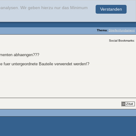
teanalysen. Wir geben hierzu nur das Minimum
Verstanden
.
Thema
:
Streifenfundament
Social Bookmarks:
damenten abhaengen???
e fuer untergeordnete Bauteile verwendet werden!?