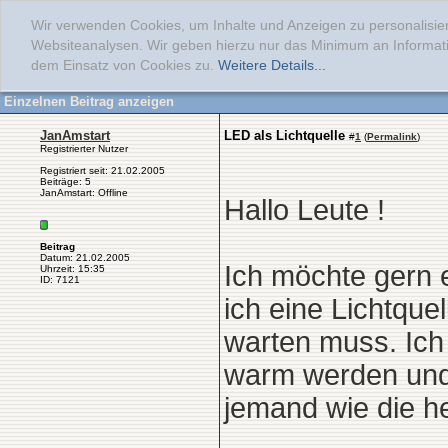
Wir verwenden Cookies, um Inhalte und Anzeigen zu personalisier
Websiteanalysen. Wir geben hierzu nur das Minimum an Informati
dem Einsatz von Cookies zu.
Weitere Details...
Einzelnen Beitrag anzeigen
JanAmstart
LED als Lichtquelle
#
1
(
Permalink
)
Registrierter Nutzer
Registriert seit: 21.02.2005
Beiträge: 5
JanAmstart: Offline
Hallo Leute !
Beitrag
Datum: 21.02.2005
Ich möchte gern e
Uhrzeit: 15:35
ID: 7121
ich eine Lichtquel
warten muss. Ich
warm werden und 
jemand wie die h