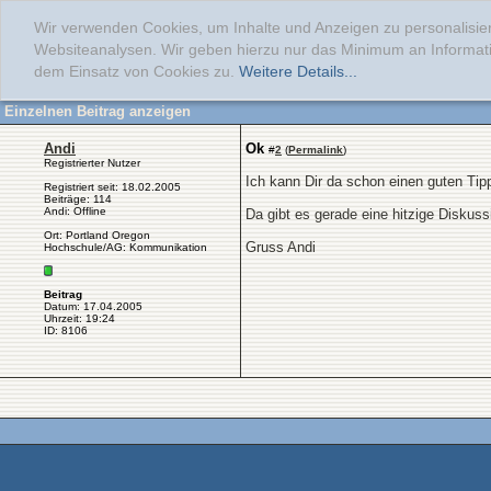
Wir verwenden Cookies, um Inhalte und Anzeigen zu personalisier
Websiteanalysen. Wir geben hierzu nur das Minimum an Informati
dem Einsatz von Cookies zu.
Weitere Details...
Einzelnen Beitrag anzeigen
Andi
Ok
#
2
(
Permalink
)
Registrierter Nutzer
Ich kann Dir da schon einen guten Tip
Registriert seit: 18.02.2005
Beiträge: 114
Andi: Offline
Da gibt es gerade eine hitzige Diskuss
Ort: Portland Oregon
Gruss Andi
Hochschule/AG: Kommunikation
Beitrag
Datum: 17.04.2005
Uhrzeit: 19:24
ID: 8106