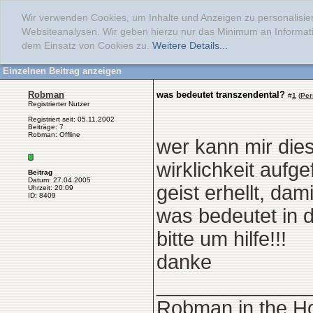
Wir verwenden Cookies, um Inhalte und Anzeigen zu personalisier
Websiteanalysen. Wir geben hierzu nur das Minimum an Informati
dem Einsatz von Cookies zu.
Weitere Details...
Einzelnen Beitrag anzeigen
Robman
was bedeutet transzendental?
#
1
(
Per
Registrierter Nutzer
Registriert seit: 05.11.2002
Beiträge: 7
Robman: Offline
wer kann mir dies
wirklichkeit aufg
Beitrag
Datum: 27.04.2005
geist erhellt, dam
Uhrzeit: 20:09
ID: 8409
was bedeutet in 
bitte um hilfe!!!
danke
______________
Robman in the H