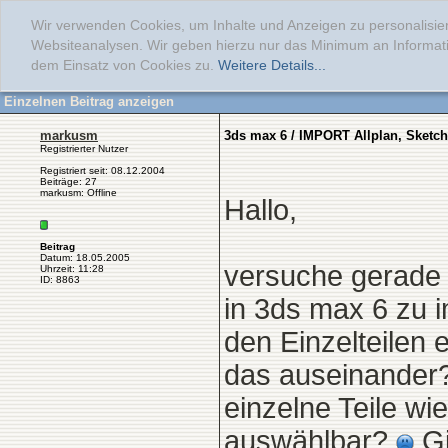
Wir verwenden Cookies, um Inhalte und Anzeigen zu personalisier
Websiteanalysen. Wir geben hierzu nur das Minimum an Informati
dem Einsatz von Cookies zu.
Weitere Details...
Einzelnen Beitrag anzeigen
markusm
3ds max 6 / IMPORT Allplan, Sketc
Registrierter Nutzer
Registriert seit: 08.12.2004
Beiträge: 27
markusm: Offline
Hallo,
Beitrag
Datum: 18.05.2005
versuche gerade 
Uhrzeit: 11:28
ID: 8863
in 3ds max 6 zu i
den Einzelteilen
das auseinander?
einzelne Teile wi
auswählbar?
Gi