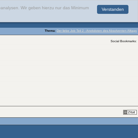
teanalysen. Wir geben hierzu nur das Minimum
Verstanden
.
Thema
:
Der liebe Job Teil 2 - Anekdoten des Absolventen Alltags
Social Bookmarks: