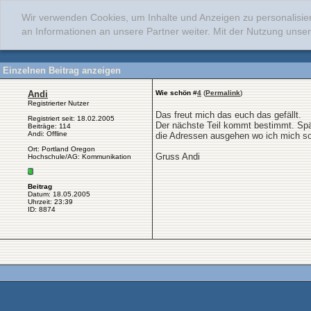
Wir verwenden Cookies, um Inhalte und Anzeigen zu personalisie
an Informationen an unsere Partner weiter. Mit der Nutzung uns
Einzelnen Beitrag anzeigen
Andi
Wie schön
#
4
(
Permalink
)
Registrierter Nutzer
Das freut mich das euch das gefällt.
Registriert seit: 18.02.2005
Der nächste Teil kommt bestimmt. Spä
Beiträge: 114
Andi: Offline
die Adressen ausgehen wo ich mich sons
Ort: Portland Oregon
Gruss Andi
Hochschule/AG: Kommunikation
Beitrag
Datum: 18.05.2005
Uhrzeit: 23:39
ID: 8874