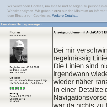
Wir verwenden Cookies, um Inhalte und Anzeigen zu personalisier
Websiteanalysen. Wir geben hierzu nur das Minimum an Informati
dem Einsatz von Cookies zu.
Weitere Details...
Einzelnen Beitrag anzeigen
Florian
Anzeigeprobleme mit ArchiCAD 9 
tektorumAdmin
Bei mir verschw
regelmässig Lini
Die Linien sind n
Registriert seit: 06.06.2002
Beiträge: 4.439
irgendwann wied
Florian: Offline
Ort: Berlin
wieder näher ran
Hochschule/AG: Illenberger & Lilja
GbR / Anderhalten Architekten
In einer Detailze
Beitrag
Navigationsvorsc
Datum: 29.05.2005
Uhrzeit: 20:41
ID: 9064
war da nichts zu