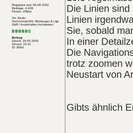
Registriert seit: 06.06.2002
Die Linien sind
Beiträge: 4.439
Florian: Offline
Linien irgendw
Ort: Berlin
Hochschule/AG: Illenberger & Lilja
GbR / Anderhalten Architekten
Sie, sobald ma
Beitrag
In einer Detail
Datum: 29.05.2005
Uhrzeit: 20:41
ID: 9064
Die Navigations
trotz zoomen wa
Neustart von Ar
Gibts ähnlich 