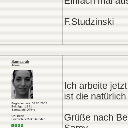
Einfach mal au
F.Studzinski
Samsarah
Admin
Ich arbeite jetz
ist die natürlich
Registriert seit: 08.06.2002
Beiträge: 1.141
Samsarah: Offline
Grüße nach Ber
Ort: Berlin
Hochschule/AG: Gründer