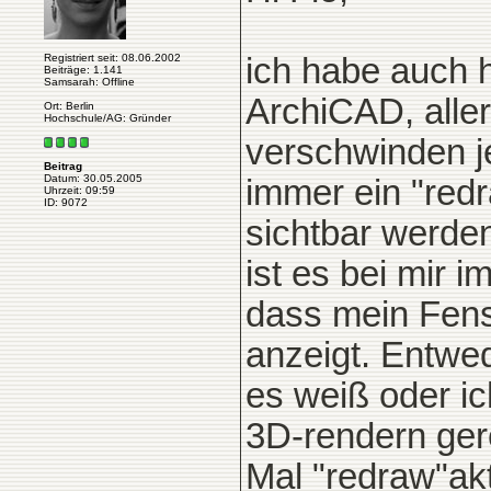
Registriert seit: 08.06.2002
ich habe auch 
Beiträge: 1.141
Samsarah: Offline
ArchiCAD, aller
Ort: Berlin
Hochschule/AG: Gründer
verschwinden j
Beitrag
Datum: 30.05.2005
immer ein "red
Uhrzeit: 09:59
ID: 9072
sichtbar werde
ist es bei mir
dass mein Fenst
anzeigt. Entwed
es weiß oder ic
3D-rendern ger
Mal "redraw"akt