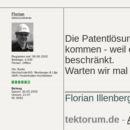
Florian
tektorumAdmin
Die Patentlösu
kommen - weil e
Registriert seit: 06.06.2002
beschränkt.
Beiträge: 4.439
Florian: Offline
Warten wir mal 
Ort: Berlin
Hochschule/AG: Illenberger & Lilja
GbR / Anderhalten Architekten
____________
Beitrag
Datum: 30.05.2005
Florian Illenber
Uhrzeit: 21:07
ID: 9092
tektorum.de
-