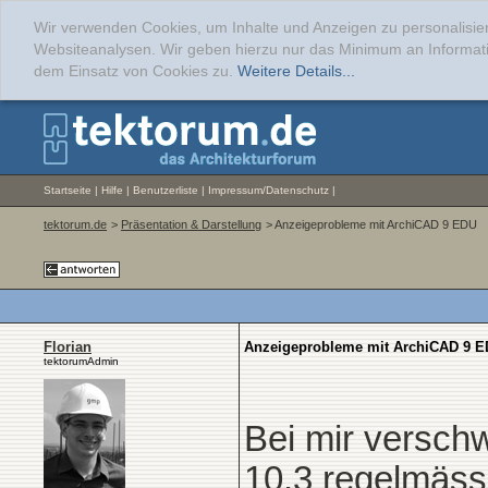
Wir verwenden Cookies, um Inhalte und Anzeigen zu personalisier
Websiteanalysen. Wir geben hierzu nur das Minimum an Informati
dem Einsatz von Cookies zu.
Weitere Details...
Startseite
|
Hilfe
|
Benutzerliste
|
Impressum/Datenschutz
|
tektorum.de
>
Präsentation & Darstellung
> Anzeigeprobleme mit ArchiCAD 9 EDU
Florian
Anzeigeprobleme mit ArchiCAD 9 
tektorumAdmin
Bei mir versc
10.3 regelmäss