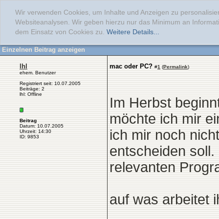
Wir verwenden Cookies, um Inhalte und Anzeigen zu personalisier
Websiteanalysen. Wir geben hierzu nur das Minimum an Informati
dem Einsatz von Cookies zu.
Weitere Details...
Einzelnen Beitrag anzeigen
lhl
mac oder PC?
#
1
(
Permalink
)
ehem. Benutzer
Registriert seit: 10.07.2005
Beiträge: 2
lhl: Offline
Im Herbst beginn
möchte ich mir e
Beitrag
Datum: 10.07.2005
ich mir noch nich
Uhrzeit: 14:30
ID: 9853
entscheiden soll.
relevanten Progr
auf was arbeitet 