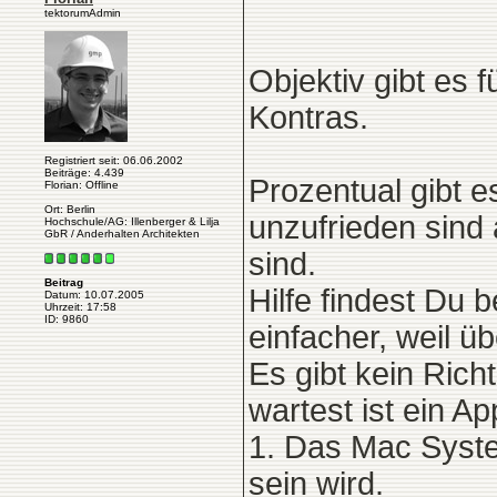
tektorumAdmin
Objektiv gibt es 
Kontras.
Registriert seit: 06.06.2002
Beiträge: 4.439
Prozentual gibt 
Florian: Offline
Ort: Berlin
unzufrieden sind
Hochschule/AG: Illenberger & Lilja
GbR / Anderhalten Architekten
sind.
Beitrag
Hilfe findest Du 
Datum: 10.07.2005
Uhrzeit: 17:58
ID: 9860
einfacher, weil übe
Es gibt kein Ric
wartest ist ein A
1. Das Mac Syste
sein wird.