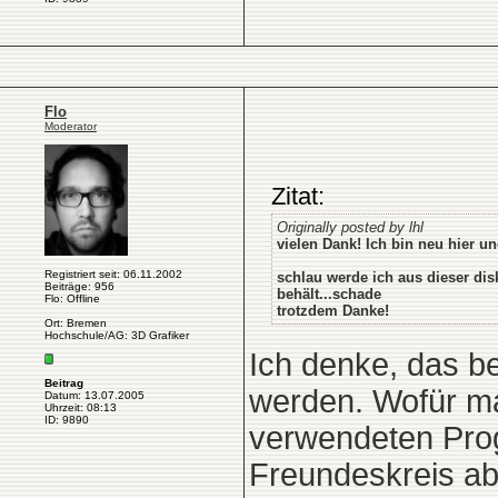
Flo
Moderator
Zitat:
Originally posted by lhl
vielen Dank! Ich bin neu hier u
Registriert seit: 06.11.2002
schlau werde ich aus dieser dis
Beiträge: 956
behält...schade
Flo: Offline
trotzdem Danke!
Ort: Bremen
Hochschule/AG: 3D Grafiker
Ich denke, das be
Beitrag
werden. Wofür ma
Datum: 13.07.2005
Uhrzeit: 08:13
ID: 9890
verwendeten Pro
Freundeskreis ab