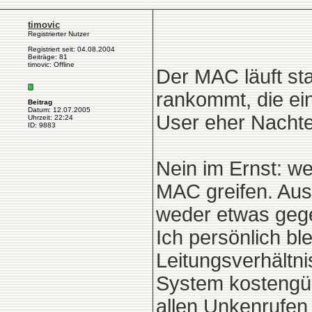
timovic
Registrierter Nutzer
Registriert seit: 04.08.2004
Beiträge: 81
timovic: Offline
Der MAC läuft st
rankommt, die ei
Beitrag
Datum: 12.07.2005
User eher Nachtei
Uhrzeit: 22:24
ID: 9883
Nein im Ernst: we
MAC greifen. Aus
weder etwas geg
Ich persönlich bl
Leitungsverhältnis
System kostengü
allen Unkenrufen 