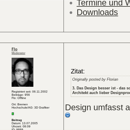
Termine und 
Downloads
Flo
Moderator
Zitat:
Originally posted by Florian
3. Das Design besser ist - das 
Registriert seit: 06.11.2002
Architekt auch lieber Designpr
Beiträge: 956
Flo: Offline
Ort: Bremen
Design umfasst a
Hochschule/AG: 3D Grafiker
Beitrag
Datum: 13.07.2005
Uhrzeit: 08:09
ID: 9889