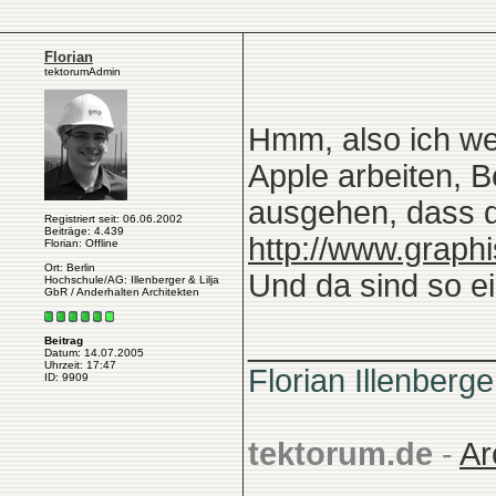
Florian
tektorumAdmin
Hmm, also ich wei
Apple arbeiten, B
ausgehen, dass d
Registriert seit: 06.06.2002
Beiträge: 4.439
http://www.graphi
Florian: Offline
Ort: Berlin
Und da sind so e
Hochschule/AG: Illenberger & Lilja
GbR / Anderhalten Architekten
______________
Beitrag
Datum: 14.07.2005
Uhrzeit: 17:47
Florian Illenberge
ID: 9909
tektorum.de
-
Ar