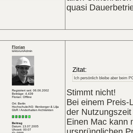
quasi Dauerbetri
Florian
tektorumAdmin
Zitat:
Ich persönlich bleibe aber beim PC,
Stimmt nicht!
Registriert seit: 06.06.2002
Beiträge: 4.439
Florian: Offline
Bei einem Preis-
Ort: Berlin
Hochschule/AG: Illenberger & Lilja
der Nutzungszeit
GbR / Anderhalten Architekten
Einen Mac kann m
Beitrag
Datum: 13.07.2005
ursprünglichen P
Uhrzeit: 00:07
ID: 9888