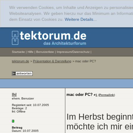
Wir verwenden Cookies, um Inhalte und Anzeigen zu personalisier
Websiteanalysen. Wir geben hierzu nur das Minimum an Informati
dem Einsatz von Cookies zu.
Weitere Details...
Startseite
|
Hilfe
|
Benutzerliste
|
Impressum/Datenschutz
|
tektorum.de
>
Präsentation & Darstellung
> mac oder PC?
lhl
mac oder PC?
#
1
(
Permalink
)
ehem. Benutzer
Registriert seit: 10.07.2005
Beiträge: 2
lhl: Offline
Im Herbst beginn
möchte ich mir e
Beitrag
Datum: 10.07.2005