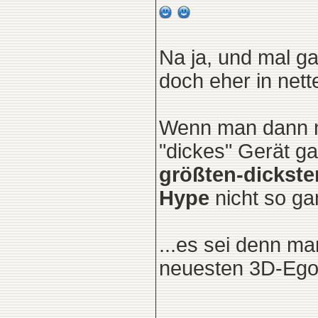
Na ja, und mal g
doch eher in net
Wenn man dann no
"dickes" Gerät ga
größten-dickst
Hype
nicht so ga
...es sei denn ma
neuesten 3D-Egos