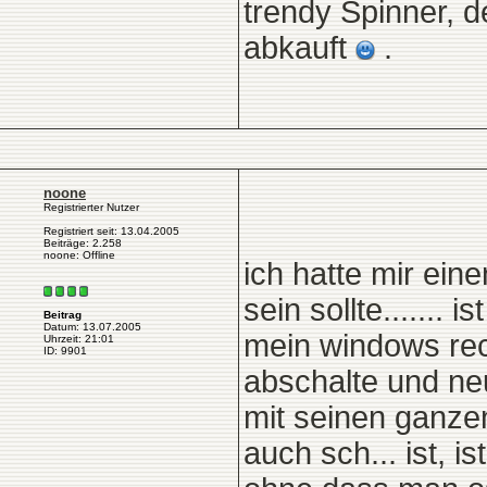
trendy Spinner, 
abkauft
.
noone
Registrierter Nutzer
Registriert seit: 13.04.2005
Beiträge: 2.258
noone: Offline
ich hatte mir ein
sein sollte.......
Beitrag
Datum: 13.07.2005
mein windows rec
Uhrzeit: 21:01
ID: 9901
abschalte und neu 
mit seinen ganzen
auch sch... ist, i