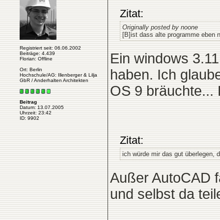
Zitat:
Originally posted by noone
[B]ist dass alte programme eben ni
Registriert seit: 06.06.2002
Beiträge: 4.439
Ein windows 3.11
Florian: Offline
Ort: Berlin
haben. Ich glaub
Hochschule/AG: Illenberger & Lilja
GbR / Anderhalten Architekten
OS 9 bräuchte... B
Beitrag
Datum: 13.07.2005
Uhrzeit: 23:42
ID: 9902
Zitat:
ich würde mir das gut überlegen, d
Außer AutoCAD fäl
und selbst da tei