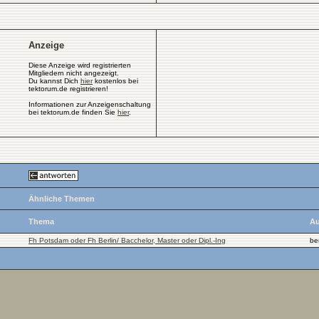
Anzeige
Diese Anzeige wird registrierten
Mitgliedern nicht angezeigt.
Du kannst Dich
hier
kostenlos bei
tektorum.de registrieren!
Informationen zur Anzeigenschaltung
bei tektorum.de finden Sie
hier
.
Ähnliche Themen
Thema
Au
Fh Potsdam oder Fh Berlin/ Bacchelor, Master oder Dipl.-Ing
be