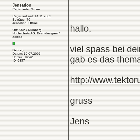
Jensation
Registrierter Nutzer
Registriert seit: 14.11.2002
Beiträge: 76
Jensation: Offline
hallo,
Ort: Köln / Nürnberg
Hochschule/AG: Eventdesigner /
adidas
viel spass bei de
Beitrag
Datum: 10.07.2005
gab es das thema
Uhrzeit: 16:42
ID: 9857
http://www.tekto
gruss
Jens