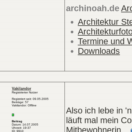
archinoah.de
Ar
Architektur St
Architekturfot
Termine und 
Downloads
Vakilandor
Registrierter Nutzer
Registriert seit: 09.05.2005
Beiträge: 57
Vakilandor: Offline
Also ich lebe in 
läuft mal mein C
Beitrag
Datum: 14.07.2005
Mitbewohnerin...
Uhrzeit: 19:37
ID: 9910