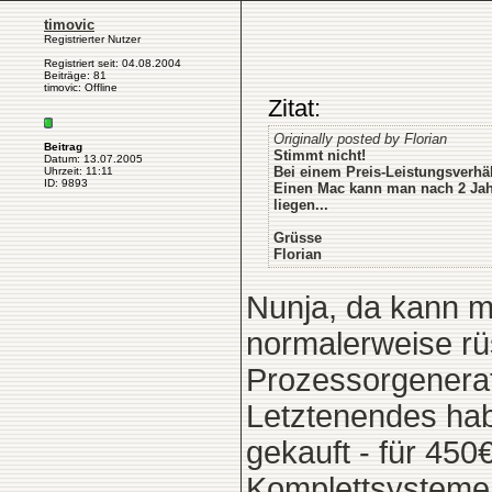
timovic
Registrierter Nutzer
Registriert seit: 04.08.2004
Beiträge: 81
timovic: Offline
Zitat:
Originally posted by Florian
Beitrag
Stimmt nicht!
Datum: 13.07.2005
Bei einem Preis-Leistungsverhä
Uhrzeit: 11:11
ID: 9893
Einen Mac kann man nach 2 Jahr
liegen...
Grüsse
Florian
Nunja, da kann ma
normalerweise rü
Prozessorgenerat
Letztenendes hab
gekauft - für 450€
Komplettsysteme.