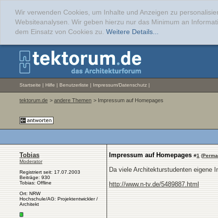
Wir verwenden Cookies, um Inhalte und Anzeigen zu personalisier
Websiteanalysen. Wir geben hierzu nur das Minimum an Informati
dem Einsatz von Cookies zu.
Weitere Details...
Startseite
|
Hilfe
|
Benutzerliste
|
Impressum/Datenschutz
|
tektorum.de
>
andere Themen
> Impressum auf Homepages
Tobias
Impressum auf Homepages
#
1
(
Perma
Moderator
Da viele Architekturstudenten eigene In
Registriert seit: 17.07.2003
Beiträge: 930
Tobias: Offline
http://www.n-tv.de/5489887.html
Ort: NRW
Hochschule/AG: Projektentwickler /
Architekt