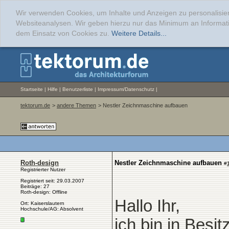
Wir verwenden Cookies, um Inhalte und Anzeigen zu personalisier
Websiteanalysen. Wir geben hierzu nur das Minimum an Informati
dem Einsatz von Cookies zu.
Weitere Details...
Startseite
|
Hilfe
|
Benutzerliste
|
Impressum/Datenschutz
|
tektorum.de
>
andere Themen
> Nestler Zeichnmaschine aufbauen
Roth-design
Nestler Zeichnmaschine aufbauen
#
Registrierter Nutzer
Registriert seit: 29.03.2007
Beiträge: 27
Roth-design: Offline
Hallo Ihr,
Ort: Kaiserslautern
Hochschule/AG: Absolvent
ich bin in Besi