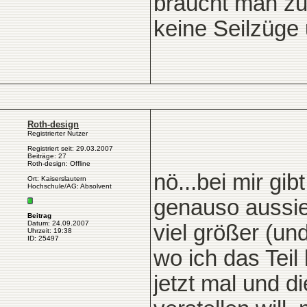
braucht man zu
keine Seilzüge
Roth-design
Registrierter Nutzer
Registriert seit: 29.03.2007
Beiträge: 27
Roth-design: Offline
nö...bei mir gi
Ort: Kaiserslautern
Hochschule/AG: Absolvent
genauso aussieh
Beitrag
Datum: 24.09.2007
viel größer (un
Uhrzeit: 19:38
ID: 25497
wo ich das Teil
jetzt mal und 