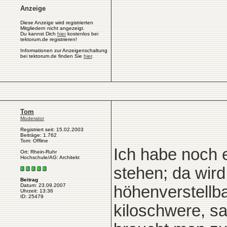
Anzeige
Diese Anzeige wird registrierten
Mitgliedern nicht angezeigt.
Du kannst Dich
hier
kostenlos bei
tektorum.de registrieren!
Informationen zur Anzeigenschaltung
bei tektorum.de finden Sie
hier
.
Tom
Moderator
Registriert seit: 15.02.2003
Beiträge: 1.762
Tom: Offline
Ich habe noch 
Ort: Rhein-Ruhr
Hochschule/AG: Architekt
stehen; da wir
Beitrag
Datum: 23.09.2007
höhenverstellba
Uhrzeit: 13:36
ID: 25479
kiloschwere, sa