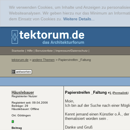
Wir verwenden Cookies, um Inhalte und Anzeigen zu personalisier
Websiteanalysen. Wir geben hierzu nur das Minimum an Informati
dem Einsatz von Cookies zu.
Weitere Details...
Startseite
|
Hilfe
|
Benutzerliste
|
Impressum/Datenschutz
|
tektorum.de
>
andere Themen
> Papierstreifen _Faltung
Häuslebauer
Papierstreifen _Faltung
#
1
(
Permalink
)
Registrierter Nutzer
Moin,
Registriert seit: 09.04.2006
Ich bin auf der Suche nach einer Mögli
Beiträge: 29
Häuslebauer: Offline
Kennt jemand einen Künstler o.Ä., der
Ort: Göttingen
thematisiert worden sein .
Danke und Gruß
Beitrag