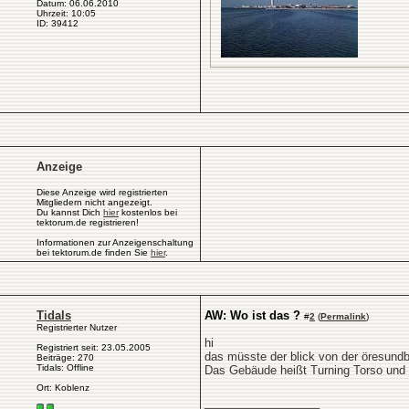
Datum: 06.06.2010
Uhrzeit: 10:05
ID: 39412
Anzeige
Diese Anzeige wird registrierten
Mitgliedern nicht angezeigt.
Du kannst Dich
hier
kostenlos bei
tektorum.de registrieren!
Informationen zur Anzeigenschaltung
bei tektorum.de finden Sie
hier
.
Tidals
AW: Wo ist das ?
#
2
(
Permalink
)
Registrierter Nutzer
hi
Registriert seit: 23.05.2005
das müsste der blick von der öresund
Beiträge: 270
Tidals: Offline
Das Gebäude heißt Turning Torso und i
Ort: Koblenz
__________________