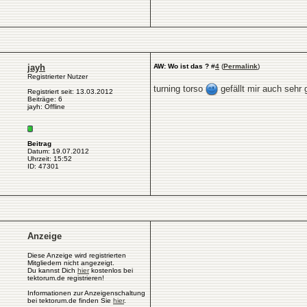
jayh
AW: Wo ist das ?
#
4
(
Permalink
)
Registrierter Nutzer
turning torso
gefällt mir auch sehr 
Registriert seit: 13.03.2012
Beiträge: 6
jayh: Offline
Beitrag
Datum: 19.07.2012
Uhrzeit: 15:52
ID: 47301
Anzeige
Diese Anzeige wird registrierten
Mitgliedern nicht angezeigt.
Du kannst Dich
hier
kostenlos bei
tektorum.de registrieren!
Informationen zur Anzeigenschaltung
bei tektorum.de finden Sie
hier
.