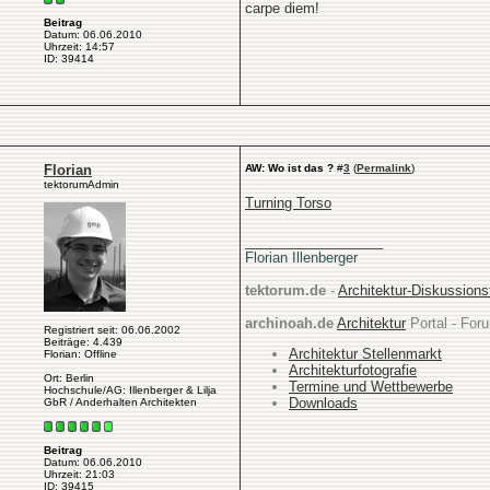
carpe diem!
Beitrag
Datum: 06.06.2010
Uhrzeit: 14:57
ID: 39414
Florian
AW: Wo ist das ?
#
3
(
Permalink
)
tektorumAdmin
Turning Torso
__________________
Florian Illenberger
tektorum.de
-
Architektur-Diskussion
archinoah.de
Architektur
Portal - Foru
Registriert seit: 06.06.2002
Beiträge: 4.439
Architektur Stellenmarkt
Florian: Offline
Architekturfotografie
Ort: Berlin
Termine und Wettbewerbe
Hochschule/AG: Illenberger & Lilja
Downloads
GbR / Anderhalten Architekten
Beitrag
Datum: 06.06.2010
Uhrzeit: 21:03
ID: 39415