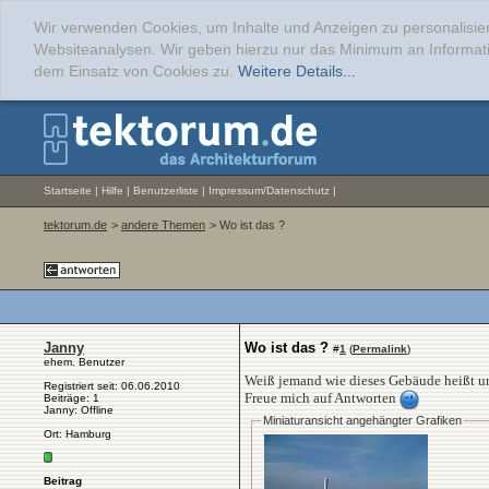
Wir verwenden Cookies, um Inhalte und Anzeigen zu personalisier
Websiteanalysen. Wir geben hierzu nur das Minimum an Informati
dem Einsatz von Cookies zu.
Weitere Details...
Startseite
|
Hilfe
|
Benutzerliste
|
Impressum/Datenschutz
|
tektorum.de
>
andere Themen
> Wo ist das ?
Janny
Wo ist das ?
#
1
(
Permalink
)
ehem. Benutzer
Weiß jemand wie dieses Gebäude heißt un
Registriert seit: 06.06.2010
Freue mich auf Antworten
Beiträge: 1
Janny: Offline
Miniaturansicht angehängter Grafiken
Ort: Hamburg
Beitrag