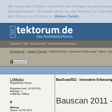
Wir verwenden Cookies, um Inhalte und Anzeigen zu personalisier
Websiteanalysen. Wir geben hierzu nur das Minimum an Informati
dem Einsatz von Cookies zu.
Weitere Details...
Startseite
|
Hilfe
|
Benutzerliste
|
Impressum/Datenschutz
|
tektorum.de
>
andere Themen
> BauScan2011 - innovative Erfassungs-, Mess- und 
LSMedia
BauScan2011 - innovative Erfassung
Registrierter Nutzer
Registriert seit: 19.09.2011
Beiträge: 1
LSMedia: Offline
Bauscan 2011 -
Beitrag
Datum: 19.09.2011