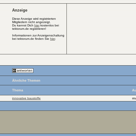
Anzeige
Diese Anzeige wird registrierten
Mitgliedern nicht angezeigt.
Du kannst Dich
hier
kostenlos bei
tektorum.de registrieren!
Informationen zur Anzeigenschaltung
bei tektorum.de finden Sie
hier
.
Ähnliche Themen
Thema
Au
innovative baustoffe
st