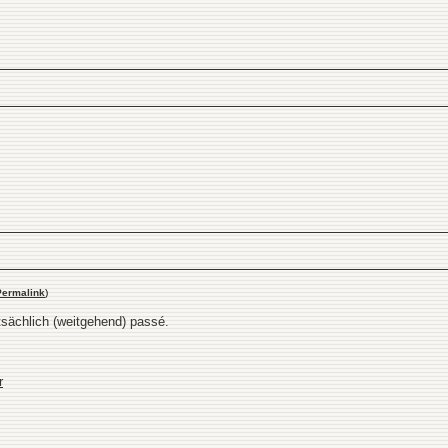
Permalink
)
tsächlich (weitgehend) passé.
r