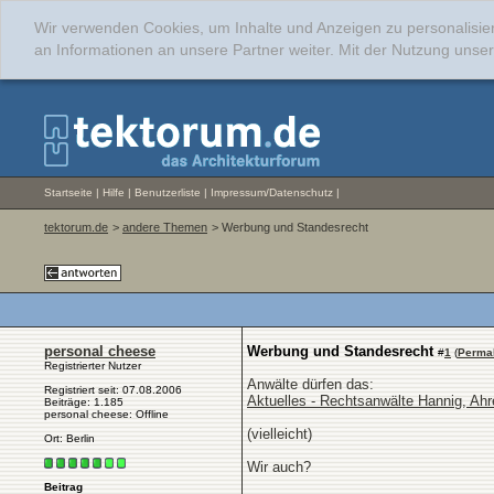
Wir verwenden Cookies, um Inhalte und Anzeigen zu personalisie
an Informationen an unsere Partner weiter. Mit der Nutzung uns
Startseite
|
Hilfe
|
Benutzerliste
|
Impressum/Datenschutz
|
tektorum.de
>
andere Themen
> Werbung und Standesrecht
personal cheese
Werbung und Standesrecht
#
1
(
Perma
Registrierter Nutzer
Anwälte dürfen das:
Registriert seit: 07.08.2006
Aktuelles - Rechtsanwälte Hannig, Ahr
Beiträge: 1.185
personal cheese: Offline
(vielleicht)
Ort: Berlin
Wir auch?
Beitrag