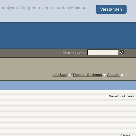
teanalysen. Wir geben hierzu nur das Minimum
Verstanden
.
Erweiterte Suche
|
LinkBack
Themen-Optionen
Ansicht
Social Bookmarks: