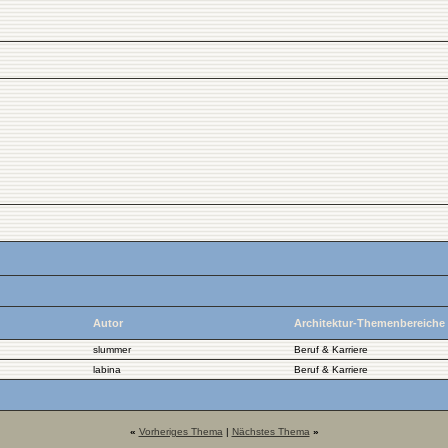
Autor
Architektur-Themenbereiche
slummer
Beruf & Karriere
labina
Beruf & Karriere
«
Vorheriges Thema
|
Nächstes Thema
»