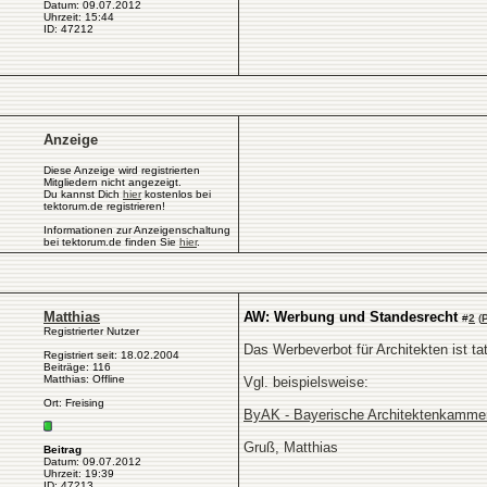
Datum: 09.07.2012
Uhrzeit: 15:44
ID: 47212
Anzeige
Diese Anzeige wird registrierten
Mitgliedern nicht angezeigt.
Du kannst Dich
hier
kostenlos bei
tektorum.de registrieren!
Informationen zur Anzeigenschaltung
bei tektorum.de finden Sie
hier
.
Matthias
AW: Werbung und Standesrecht
#
2
(
Registrierter Nutzer
Das Werbeverbot für Architekten ist ta
Registriert seit: 18.02.2004
Beiträge: 116
Matthias: Offline
Vgl. beispielsweise:
Ort: Freising
ByAK - Bayerische Architektenkamme
Gruß, Matthias
Beitrag
Datum: 09.07.2012
Uhrzeit: 19:39
ID: 47213