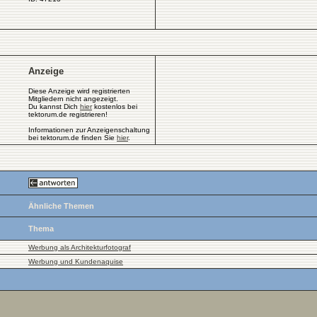
Anzeige
Diese Anzeige wird registrierten
Mitgliedern nicht angezeigt.
Du kannst Dich
hier
kostenlos bei
tektorum.de registrieren!
Informationen zur Anzeigenschaltung
bei tektorum.de finden Sie
hier
.
Ähnliche Themen
Thema
Werbung als Architekturfotograf
Werbung und Kundenaquise