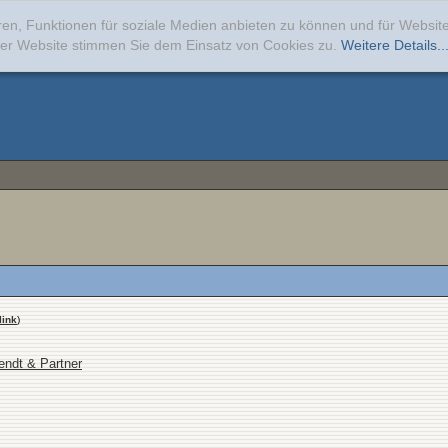
ren, Funktionen für soziale Medien anbieten zu können und für Websi
erer Website stimmen Sie dem Einsatz von Cookies zu.
Weitere Details..
link
)
endt & Partner