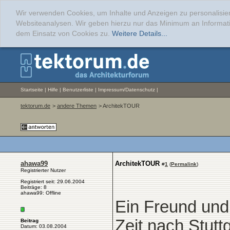
Wir verwenden Cookies, um Inhalte und Anzeigen zu personalisier
Websiteanalysen. Wir geben hierzu nur das Minimum an Informati
dem Einsatz von Cookies zu.
Weitere Details...
Startseite
|
Hilfe
|
Benutzerliste
|
Impressum/Datenschutz
|
tektorum.de
>
andere Themen
> ArchitekTOUR
ahawa99
ArchitekTOUR
#
1
(
Permalink
)
Registrierter Nutzer
Registriert seit: 29.06.2004
Beiträge: 8
ahawa99: Offline
Ein Freund und 
Zeit nach Stutt
Beitrag
Datum: 03.08.2004