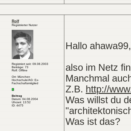
Rolf
Registrierter Nutzer
Hallo ahawa99,
Registriert seit: 09.08.2003
also im Netz fi
Beiträge: 73
Rolf: Offline
Manchmal auch
Ort: München
Hochschule/AG: Ex-
Fachschaftsmitglied
Z.B.
http://www
Beitrag
Was willst du 
Datum: 04.08.2004
Uhrzeit: 13:52
ID: 4475
"architektonis
Was ist das?