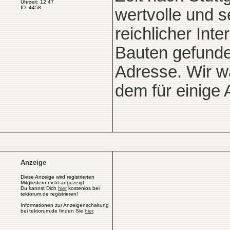
Uhrzeit: 12:47
ID: 4458
wertvolle und 
reichlicher Int
Bauten gefunde
Adresse. Wir wä
dem für einige 
Anzeige
Diese Anzeige wird registrierten
Mitgliedern nicht angezeigt.
Du kannst Dich
hier
kostenlos bei
tektorum.de registrieren!
Informationen zur Anzeigenschaltung
bei tektorum.de finden Sie
hier
.