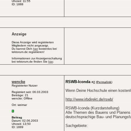
Uhrzeit: 11:55
ID: 1888
Anzeige
Diese Anzeige wird registrierten
Mitgliedern nicht angezeigt.
Du kannst Dich
hier
kostenlos bei
tektorum.de registrieren!
Informationen zur Anzeigenschaltung
bei tektorum.de finden Sie
hier
.
wencke
RSWB-Iconda
#
2
(
Permalink
)
Registrierter Nutzer
Wenn Deine Hochschule einen kostenlos
Registriert seit: 06.03.2003
Beiträge: 21
wencke: Offline
http://www.irbdirekt.de/rswb/
Ort: weimar
RSWB-Iconda (Kurzdarstellung)
Alle Themen des Bauens und Planens 
deutschsprachige Bau- und Planungsfach
Beitrag
Datum: 02.06.2003
Uhrzeit: 13:50
Sachgebiete:
ID: 1889