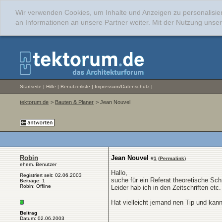
Wir verwenden Cookies, um Inhalte und Anzeigen zu personalisie
an Informationen an unsere Partner weiter. Mit der Nutzung uns
Startseite
|
Hilfe
|
Benutzerliste
|
Impressum/Datenschutz
|
tektorum.de
>
Bauten & Planer
> Jean Nouvel
Robin
Jean Nouvel
#
1
(
Permalink
)
ehem. Benutzer
Hallo,
Registriert seit: 02.06.2003
suche für ein Referat theoretische Sch
Beiträge: 1
Robin: Offline
Leider hab ich in den Zeitschriften et
Hat vielleicht jemand nen Tip und kann
Beitrag
Datum: 02.06.2003