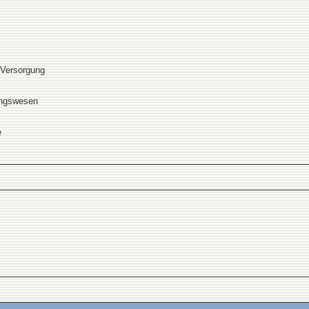
 Versorgung
ungswesen
e