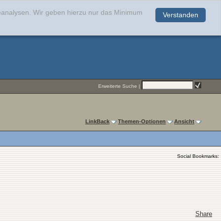
teanalysen. Wir geben hierzu nur das Minimum
Verstanden
.
Erweiterte Suche
|
LinkBack
Themen-Optionen
Ansicht
Social Bookmarks:
Share