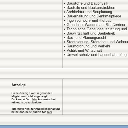
• Baustoffe und Bauphysik
• Bauteile und Baukonstruktion
• Architektur und Bauplanung
• Bauerhaltung und Denkmalpflege
• Ingenieurhoch- und -tiefbau
• Grundbau, Wasserbau, Straßenbau
• Technische Gebäudeausrüstung und
• Bauwirtschaft und Baubetrieb
• Bau- und Planungsrecht
• Stadtplanung, Städtebau und Wohn
• Raumordnung und Verkehr
• Politik und Wirtschaft
• Umweltschutz und Landschaftspfleg
Anzeige
Diese Anzeige wird registrierten
Mitgliedern nicht angezeigt.
Du kannst Dich
hier
kostenlos bei
tektorum.de registrieren!
Informationen zur Anzeigenschaltung
bei tektorum.de finden Sie
hier
.