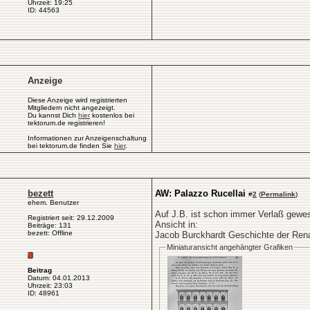
Uhrzeit: 19:25
ID: 44563
Anzeige
Diese Anzeige wird registrierten
Mitgliedern nicht angezeigt.
Du kannst Dich
hier
kostenlos bei
tektorum.de registrieren!
Informationen zur Anzeigenschaltung
bei tektorum.de finden Sie
hier
.
bezett
AW: Palazzo Rucellai
#
2
(
Permalink
)
ehem. Benutzer
Auf J.B. ist schon immer Verlaß gewe
Registriert seit: 29.12.2009
Ansicht in:
Beiträge: 131
bezett: Offline
Jacob Burckhardt Geschichte der Renai
Miniaturansicht angehängter Grafiken
Beitrag
Datum: 04.01.2013
Uhrzeit: 23:03
ID: 48961