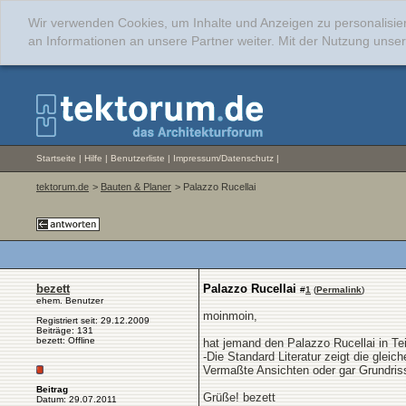
Wir verwenden Cookies, um Inhalte und Anzeigen zu personalisie
an Informationen an unsere Partner weiter. Mit der Nutzung uns
Startseite
|
Hilfe
|
Benutzerliste
|
Impressum/Datenschutz
|
tektorum.de
>
Bauten & Planer
> Palazzo Rucellai
bezett
Palazzo Rucellai
#
1
(
Permalink
)
ehem. Benutzer
moinmoin,
Registriert seit: 29.12.2009
Beiträge: 131
bezett: Offline
hat jemand den Palazzo Rucellai in T
-Die Standard Literatur zeigt die glei
Vermaßte Ansichten oder gar Grundriss
Beitrag
Grüße! bezett
Datum: 29.07.2011