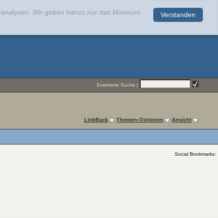
teanalysen. Wir geben hierzu nur das Minimum
Verstanden
.
Erweiterte Suche
|
LinkBack
Themen-Optionen
Ansicht
Social Bookmarks: