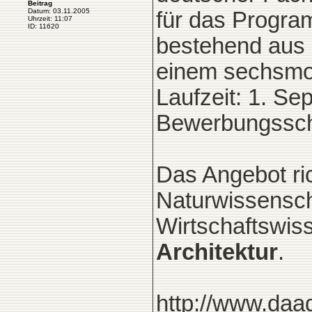
Beitrag
Datum: 03.11.2005
für das Progra
Uhrzeit: 11:07
ID: 11620
bestehend aus 
einem sechsmon
Laufzeit: 1. S
Bewerbungssch
Das Angebot ri
Naturwissensch
Wirtschaftswis
Architektur
.
http://www.daad