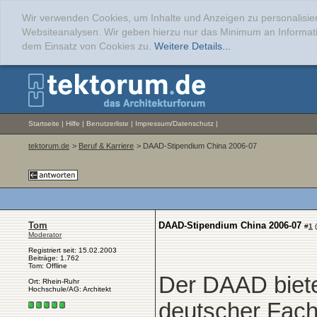
Wir verwenden Cookies, um Inhalte und Anzeigen zu personalisier
Websiteanalysen. Wir geben hierzu nur das Minimum an Informati
dem Einsatz von Cookies zu.
Weitere Details...
Startseite
|
Hilfe
|
Benutzerliste
|
Impressum/Datenschutz
|
tektorum.de
>
Beruf & Karriere
> DAAD-Stipendium China 2006-07
Tom
DAAD-Stipendium China 2006-07
#
1
(
Moderator
Registriert seit: 15.02.2003
Beiträge: 1.762
Tom: Offline
Der DAAD biete
Ort: Rhein-Ruhr
Hochschule/AG: Architekt
deutscher Fach