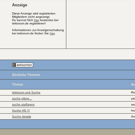
Anzeige
Diese Anzeige wird registrierten
Mitgliedern nicht angezeigt.
Du kannst Dich
hier
kostenlos bei
tektorum.de registrieren!
Informationen zur Anzeigenschaltung
bei tektorum.de finden Sie
hier
.
Ähnliche Themen
Thema
Au
tektorum und Suche
Ro
suche pläne...
ya
suche staffagen
aa
Suche HS !!!
ho
Suche details
An