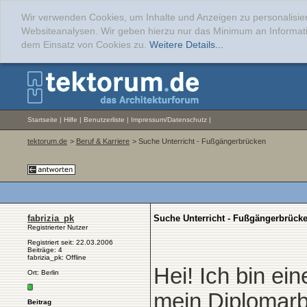
Wir verwenden Cookies, um Inhalte und Anzeigen zu personalisier
Websiteanalysen. Wir geben hierzu nur das Minimum an Informati
dem Einsatz von Cookies zu.
Weitere Details...
Startseite
|
Hilfe
|
Benutzerliste
|
Impressum/Datenschutz
|
tektorum.de
>
Beruf & Karriere
> Suche Unterricht - Fußgängerbrücken
fabrizia_pk
Suche Unterricht - Fußgängerbrück
Registrierter Nutzer
Registriert seit: 22.03.2006
Beiträge: 4
fabrizia_pk: Offline
Hei! Ich bin ei
Ort: Berlin
mein Diplomarb
Beitrag