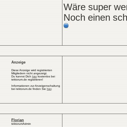
Wäre super wen
Noch einen sch
Anzeige
Diese Anzeige wird registrierten
Mitgliedern nicht angezeigt.
Du kannst Dich
hier
kostenlos bei
tektorum.de registrieren!
Informationen zur Anzeigenschaltung
bei tektorum.de finden Sie
hier
.
Florian
tektorumAdmin