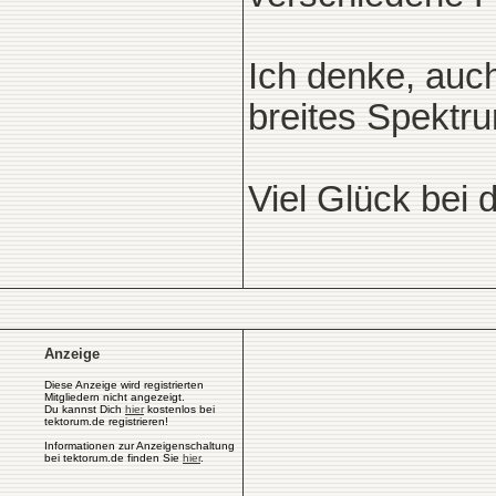
Ich denke, auch 
breites Spektr
Viel Glück bei
Anzeige
Diese Anzeige wird registrierten
Mitgliedern nicht angezeigt.
Du kannst Dich
hier
kostenlos bei
tektorum.de registrieren!
Informationen zur Anzeigenschaltung
bei tektorum.de finden Sie
hier
.