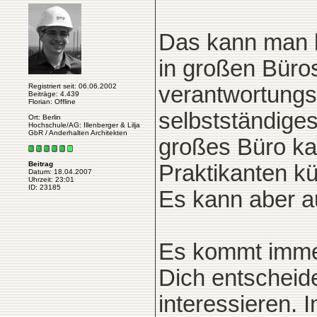
Das kann man l
in großen Büro
Registriert seit: 06.06.2002
verantwortungs
Beiträge: 4.439
Florian: Offline
selbstständiges
Ort: Berlin
Hochschule/AG: Illenberger & Lilja
GbR / Anderhalten Architekten
großes Büro ka
Beitrag
Praktikanten k
Datum: 18.04.2007
Uhrzeit: 23:01
ID: 23185
Es kann aber a
Es kommt immer
Dich entscheide
interessieren. 