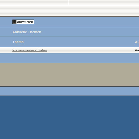
Ähnliche Themen
Thema
Au
Praxissemester in Italien
An