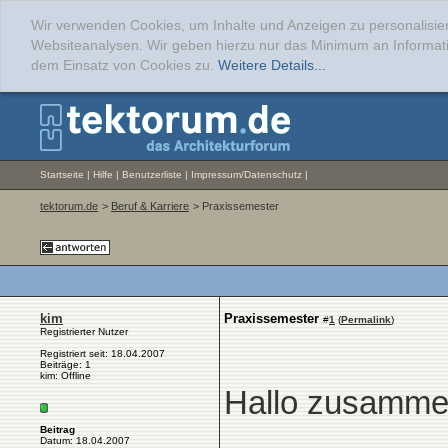
Wir verwenden Cookies, um Inhalte und Anzeigen zu personalisier
Websiteanalysen. Wir geben hierzu nur das Minimum an Informati
dem Einsatz von Cookies zu.
Weitere Details...
Startseite
|
Hilfe
|
Benutzerliste
|
Impressum/Datenschutz
|
tektorum.de
>
Beruf & Karriere
> Praxissemester
kim
Praxissemester
#
1
(
Permalink
)
Registrierter Nutzer
Registriert seit: 18.04.2007
Beiträge: 1
kim: Offline
Hallo zusamme
Beitrag
Datum: 18.04.2007