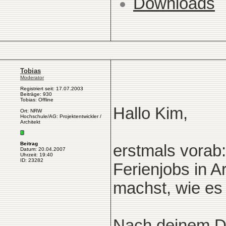
Downloads
Tobias
Moderator
Registriert seit: 17.07.2003
Beiträge: 930
Tobias: Offline
Hallo Kim,
Ort: NRW
Hochschule/AG: Projektentwickler /
Architekt
Beitrag
erstmals vorab:
Datum: 20.04.2007
Uhrzeit: 19:40
ID: 23282
Ferienjobs in 
machst, wie es
Nach deinem Di